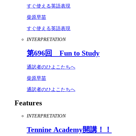
すぐ使える英語表現
柴原早苗
すぐ使える英語表現
INTERPRETATION
第
696
回
Fun
to
Study
通訳者のひよこたちへ
柴原早苗
通訳者のひよこたちへ
Features
INTERPRETATION
Tennine
Academy
開講！！