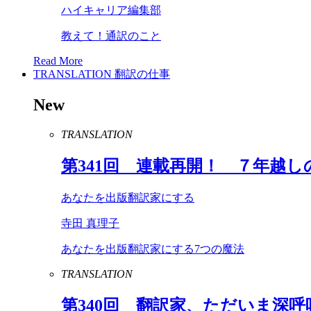
ハイキャリア編集部
教えて！通訳のこと
Read More
TRANSLATION
翻訳の仕事
New
TRANSLATION
第
341
回 連載再開！ ７年越し
あなたを出版翻訳家にする
寺田 真理子
あなたを出版翻訳家にする7つの魔法
TRANSLATION
第
340
回 翻訳家、ただいま深呼