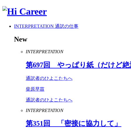
INTERPRETATION
通訳の仕事
New
INTERPRETATION
第
697
回 やっぱり紙（だけど絶
通訳者のひよこたちへ
柴原早苗
通訳者のひよこたちへ
INTERPRETATION
第
351
回 「密接に協力して」