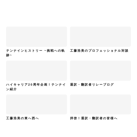
テンナインヒストリー ~挑戦への軌
工藤浩美のプロフェッショナル対談
跡~
ハイキャリア20周年企画！テンナイ
通訳・翻訳者リレーブログ
ン紹介
工藤浩美の東へ西へ
拝啓！通訳・翻訳者の皆様へ