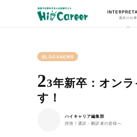
INTERPRET
通訳の仕
BLOG&NEWS
2
3年新卒：オン
す！
ハイキャリア編集部
拝啓！通訳・翻訳者の皆様へ