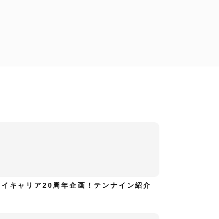
工藤浩美
工藤浩美の東へ西へ
ハイキャリア20周年企画！テンナイン紹介