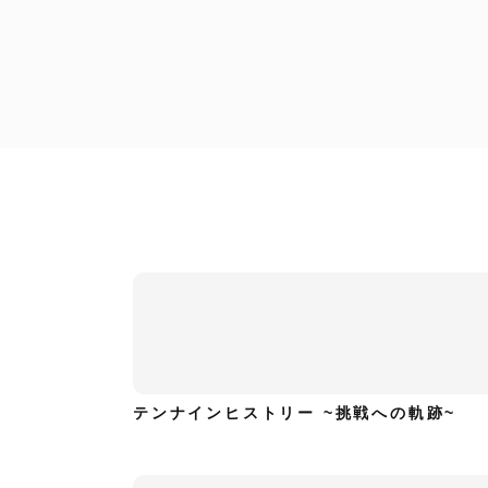
ハイキャリア編集部
拝啓！通訳・翻訳者の皆様へ
テンナインヒストリー ~挑戦への軌跡~