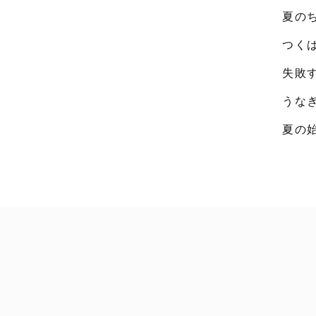
夏の
つく
失敗
うな
夏の