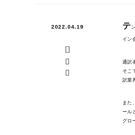
テ
2022.04.19
イン
通訳
そこ
訳業
また
ール
グロ