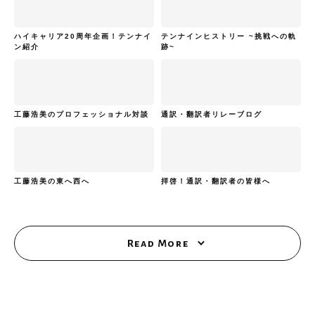
ハイキャリア20周年企画！テンナイ
テンナインヒストリー ~挑戦への軌
ン紹介
跡~
工藤浩美のプロフェッショナル対談
通訳・翻訳者リレーブログ
工藤浩美の東へ西へ
拝啓！通訳・翻訳者の皆様へ
Read More