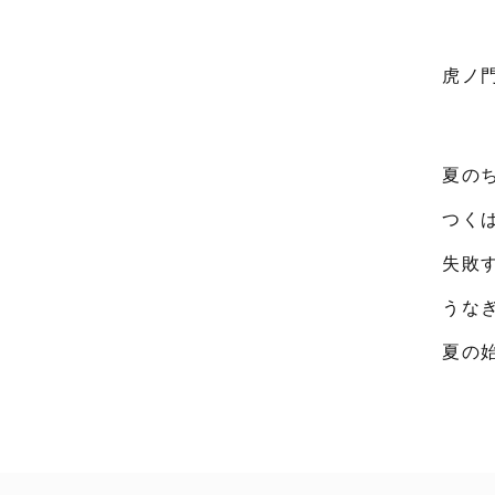
虎ノ
夏の
つく
失敗
うな
夏の