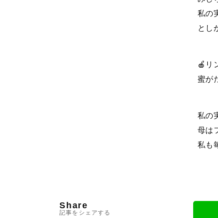
私の
とし
🍎リ
蜜が
私の
母は
私も
Share
記事をシェアする