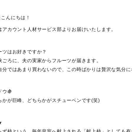
様こんにちは！
はアカウント人材サービス部よりお届けいたします。
ーツはお好きですか？
秋ごろに、夫の実家からフルーツが届きます。
自分ではあまり買わないので、この時ばかりは贅沢な気分に
ドウ🍇
らかが巨峰、どちらかがスチューベンです(笑)
★
らず柿という、毎年皇室へ献上される「献上柿」としても有