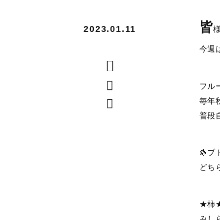
皆
2023.01.11
今週
フル
毎年
普段
🍇ブ
どち
★柿
みし