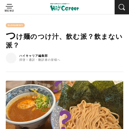
BLOG&NEWS
つ
け麺のつけ汁、飲む派？飲まない
派？
ハイキャリア編集部
拝啓！通訳・翻訳者の皆様へ