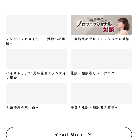
テンナインヒストリー ~挑戦への軌
工藤浩美のプロフェッショナル対談
跡~
ハイキャリア20周年企画！テンナイ
通訳・翻訳者リレーブログ
ン紹介
工藤浩美の東へ西へ
拝啓！通訳・翻訳者の皆様へ
Read More