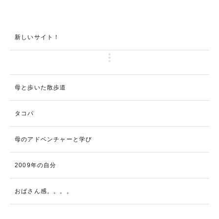
新しいサイト！
母と歩いた散歩道
タコパ
母のアドベンチャーと学び
2009年の自分
おばさん感。。。。