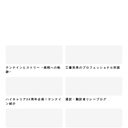
テンナインヒストリー ~挑戦への軌
工藤浩美のプロフェッショナル対談
跡~
ハイキャリア20周年企画！テンナイ
通訳・翻訳者リレーブログ
ン紹介