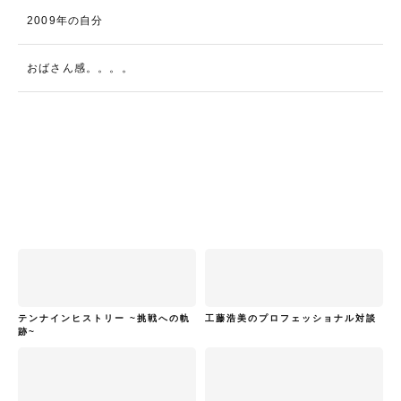
2009年の自分
おばさん感。。。。
テンナインヒストリー ~挑戦への軌
工藤浩美のプロフェッショナル対談
跡~