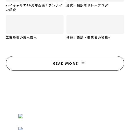
ハイキャリア20周年企画！テンナイ
通訳・翻訳者リレーブログ
ン紹介
工藤浩美の東へ西へ
拝啓！通訳・翻訳者の皆様へ
Read More