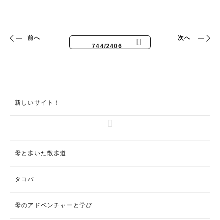
前へ
次へ
744/2406
新しいサイト！
母と歩いた散歩道
タコパ
母のアドベンチャーと学び