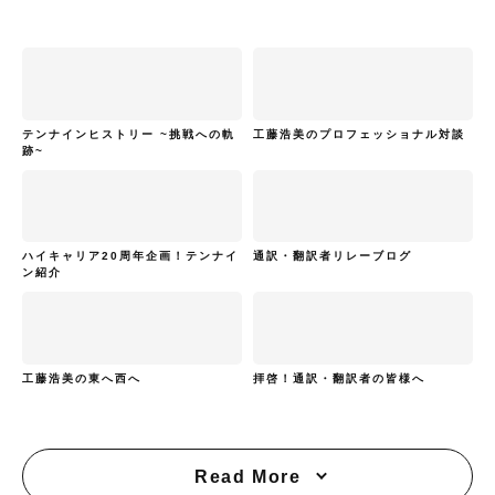
テンナインヒストリー ~挑戦への軌
工藤浩美のプロフェッショナル対談
跡~
ハイキャリア20周年企画！テンナイ
通訳・翻訳者リレーブログ
ン紹介
工藤浩美の東へ西へ
拝啓！通訳・翻訳者の皆様へ
Read More