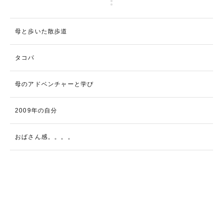
母と歩いた散歩道
タコパ
母のアドベンチャーと学び
2009年の自分
おばさん感。。。。