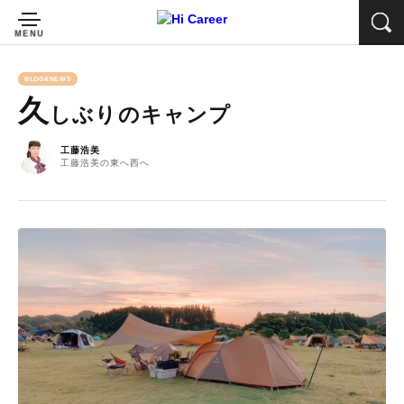
BLOG&NEWS
久
しぶりのキャンプ
工藤浩美
工藤浩美の東へ西へ