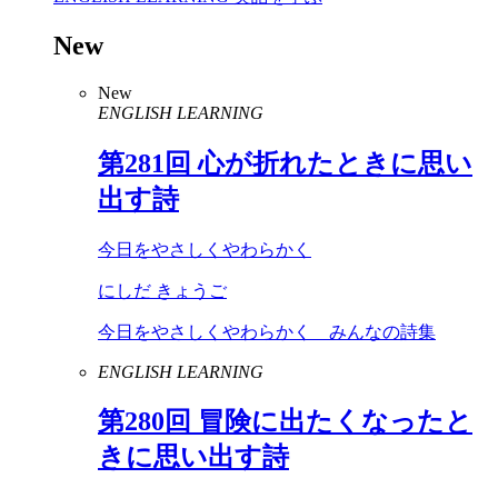
New
New
ENGLISH LEARNING
第
281
回 心が折れたときに思い
出す詩
今日をやさしくやわらかく
にしだ きょうご
今日をやさしくやわらかく みんなの詩集
ENGLISH LEARNING
第
280
回 冒険に出たくなったと
きに思い出す詩