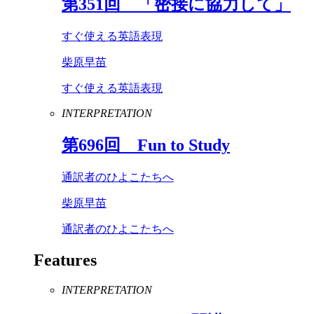
第
351
回 「密接に協力して」
すぐ使える英語表現
柴原早苗
すぐ使える英語表現
INTERPRETATION
第
696
回
Fun
to
Study
通訳者のひよこたちへ
柴原早苗
通訳者のひよこたちへ
Features
INTERPRETATION