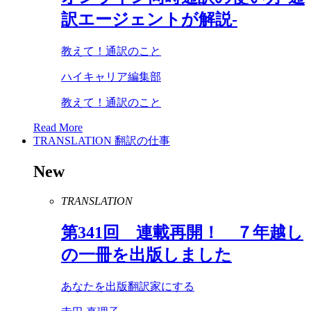
訳エージェントが解説-
教えて！通訳のこと
ハイキャリア編集部
教えて！通訳のこと
Read More
TRANSLATION
翻訳の仕事
New
TRANSLATION
第
341
回 連載再開！ ７年越し
の一冊を出版しました
あなたを出版翻訳家にする