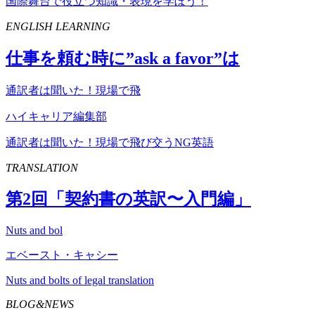
国際舞台で役立つ知識・表現を学ぼう！
ENGLISH LEARNING
仕事を頼む時に”
ask
a
favor
”は
通訳者は聞いた！現場で飛
ハイキャリア編集部
通訳者は聞いた！現場で飛び交うNG英語
TRANSLATION
第
2
回「契約書の英訳〜入門編」
Nuts and bol
エベースト・キャシー
Nuts and bolts of legal translation
BLOG&NEWS