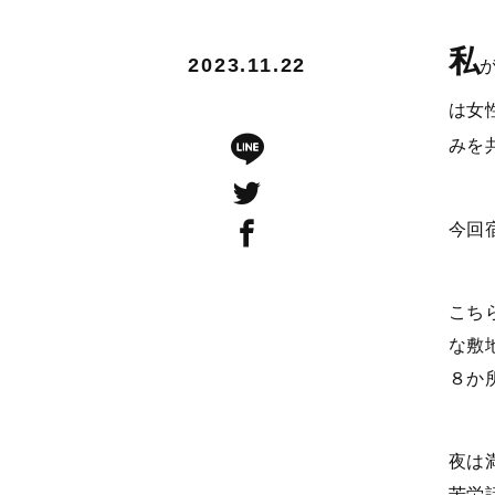
私
2023.11.22
は女
みを
今回
こち
な敷
８か
夜は
苦労