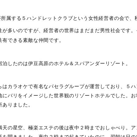
が所属する５ハンドレットクラブという女性経営者の会で、
性が多いのですが、経営者の世界はまだまだ男性社会です。
共有できる素敵な仲間です。
宿泊したのは伊豆高原のホテル＆スパアンダーリゾート。
らはカラオケで有名なパセラグループが運営しており、５ハ
地にバリをイメージした世界観のリゾートホテルでした。お
所ありました。
満天の星空、極楽エステの後は夜中２時までおしゃべり。ア
話を聞きました。夜中２時まで起きていたのに、翌朝は日の