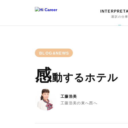
INTERPRET
通訳の仕
BLOG&NEWS
感
動するホテル
工藤浩美
工藤浩美の東へ西へ