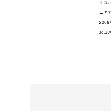
タコ
母の
200
おば