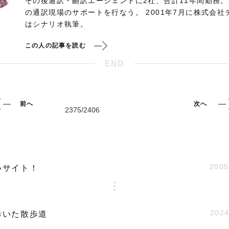
その後通訳・翻訳エージェントに2社、合計11年間勤務
の通訳現場のサポートを行なう。 2001年7月に株式会
はシナリオ執筆。
この人の記事を読む
END
前へ
次へ
2005
いサイト！
2024
歩いた散歩道