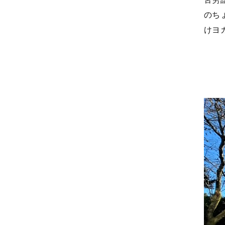
のち
けヨ