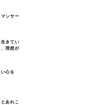
ロマンサー
は生きてい
も、理想が
きら
ない心を
ことあれこ