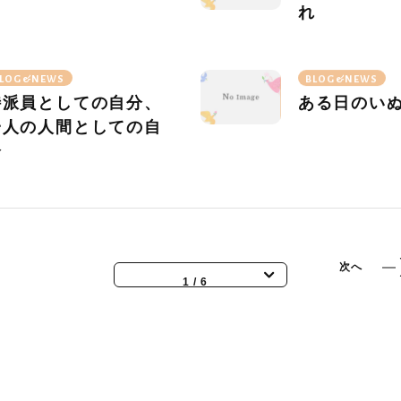
れ
LOG&NEWS
BLOG&NEWS
特派員としての自分、
ある日のい
一人の人間としての自
分
次へ
1 / 6