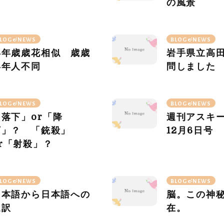
の風景
LOG&NEWS
BLOG&NEWS
年年歳歳花相似 歳歳
岩手県立高
年年人不同
問しました
LOG&NEWS
BLOG&NEWS
「落下」
or
「降
週刊アスキ
下」？ 「銃殺」
12
月
6
日号
r
「射殺」？
LOG&NEWS
BLOG&NEWS
日本語から日本語への
脳。この神
通訳
在。