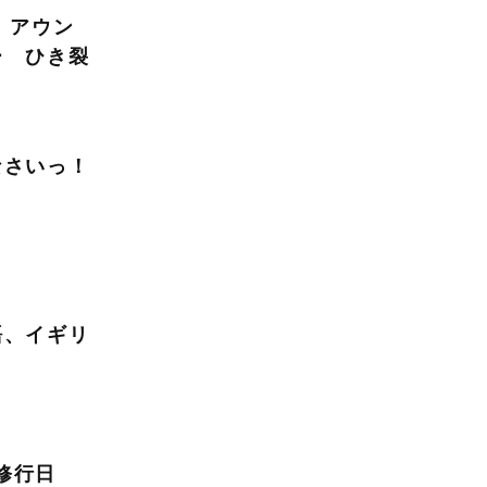
y
アウン
ー ひき裂
なさいっ！
語、イギリ
行日