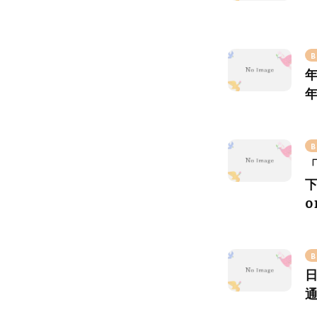
B
B
o
B