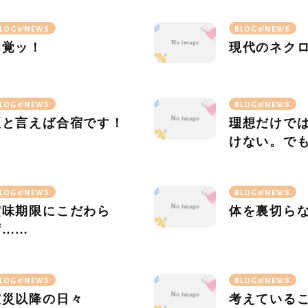
LOG&NEWS
BLOG&NEWS
不覚ッ！
現代のネク
LOG&NEWS
BLOG&NEWS
夏と言えば合宿です！
理想だけで
けない。で
あるから生
LOG&NEWS
BLOG&NEWS
賞味期限にこだわら
体を裏切ら
ず……
LOG&NEWS
BLOG&NEWS
震災以降の日々
考えている