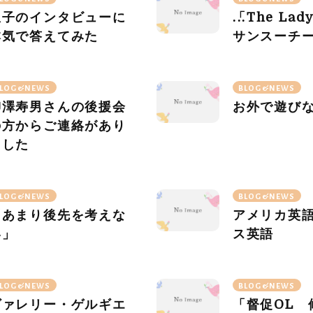
息子のインタビューに
「
The
Lad
本気で答えてみた
サンスーチ
かれた愛
LOG&NEWS
BLOG&NEWS
柳澤寿男さんの後援会
お外で遊び
の方からご連絡があり
ました
LOG&NEWS
BLOG&NEWS
「あまり後先を考えな
アメリカ英
い」
ス英語
LOG&NEWS
BLOG&NEWS
ヴァレリー・ゲルギエ
「督促
OL
修