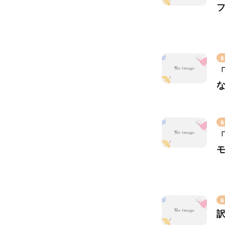
B
B
B