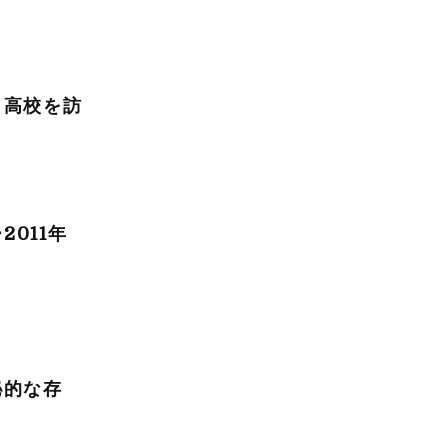
田高校を訪
ー
2011
年
秘的な存