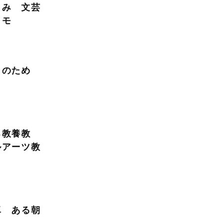
まみ 文芸
メモ
』のため
る教養教
ルアーツ教
卓 ある朝