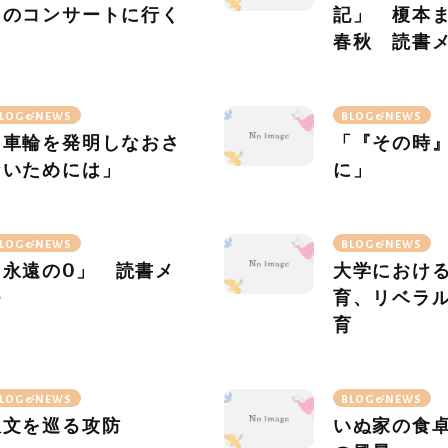
フのコンサートに行く
記」 榎本
春秋 読書
LOG&NEWS
BLOG&NEWS
「車輪を発明しなおさ
「『その時
ないためには」
に」
LOG&NEWS
BLOG&NEWS
「永遠の
0
」 読書メ
大学におけ
モ
育、リベラ
育
LOG&NEWS
BLOG&NEWS
訳文を巡る攻防
いぬ家の食