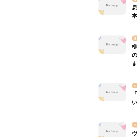
B
B
B