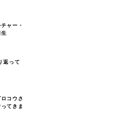
へダ
ルチャー・
国生
り返って
ビロコウさ
行ってきま