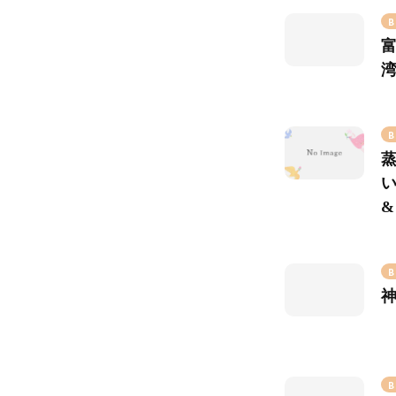
B
B
&
B
B