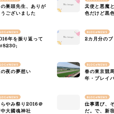
鳥の巣頭先生、ありが
天使と悪魔
とうございました
色だけど黒
かも知れな
LOG&NEWS
BLOG&NEWS
016
年を振り返って
2
カ月分のブ
#
8230
;
LOG&NEWS
BLOG&NEWS
夏の夜の夢想い
春の東京競
年・プレイ
LOG&NEWS
BLOG&NEWS
くらやみ祭り
2016
＠
仕事選び、
府中大國魂神社
だ。で、新