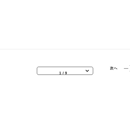
hat
A
Wonderful
rld
～♬♬
次へ
1 / 9