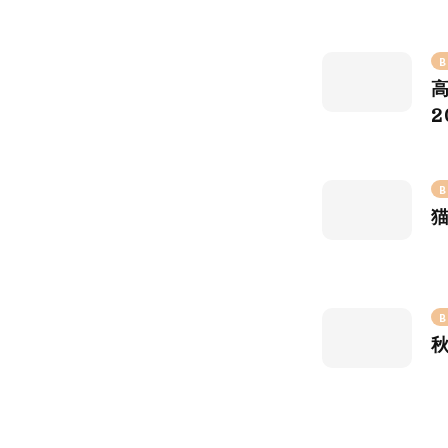
B
2
B
B