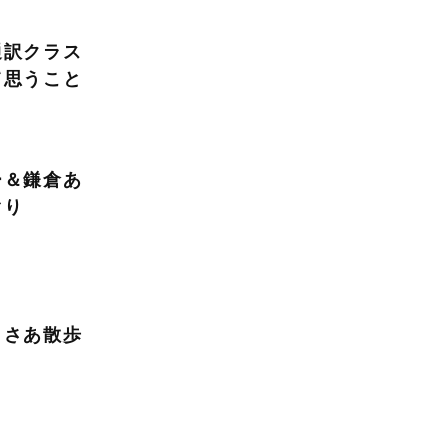
通訳クラス
て思うこと
ー＆鎌倉あ
ぐり
。さあ散歩