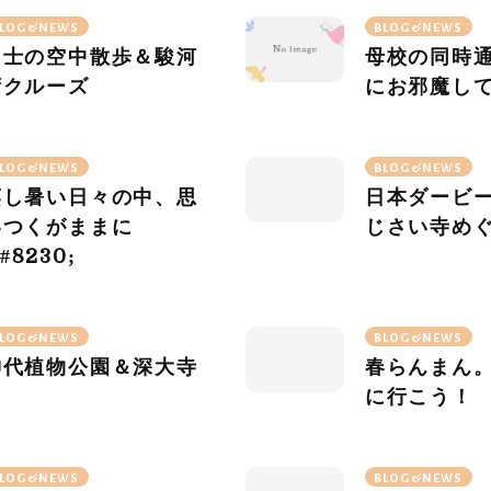
LOG&NEWS
BLOG&NEWS
富士の空中散歩＆駿河
母校の同時
湾クルーズ
にお邪魔し
LOG&NEWS
BLOG&NEWS
蒸し暑い日々の中、思
日本ダービ
いつくがままに
じさい寺め
#
8230
;
LOG&NEWS
BLOG&NEWS
神代植物公園＆深大寺
春らんまん
に行こう！
LOG&NEWS
BLOG&NEWS