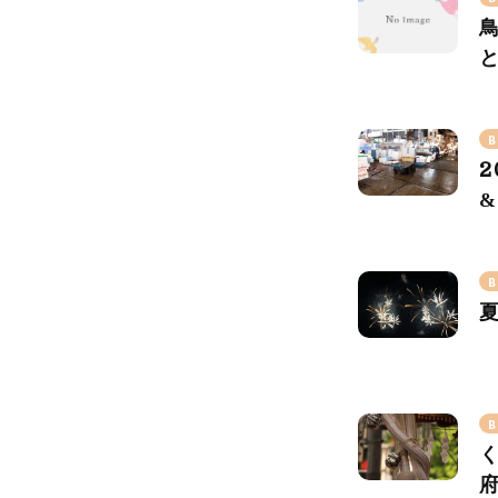
B
2
&
B
B