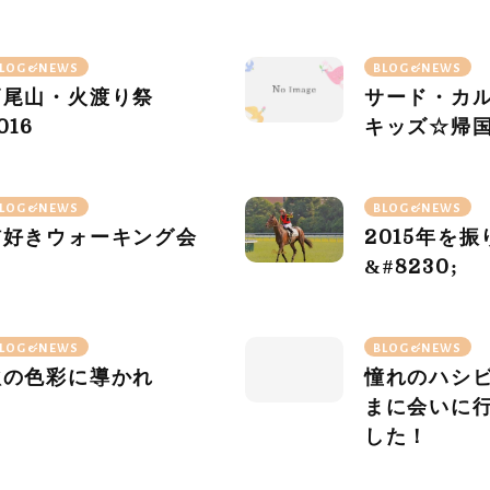
和記念公園
LOG&NEWS
BLOG&NEWS
高尾山・火渡り祭
サード・カ
016
キッズ☆帰
LOG&NEWS
BLOG&NEWS
猫好きウォーキング会
2015
年を振
&#
8230
;
LOG&NEWS
BLOG&NEWS
秋の色彩に導かれ
憧れのハシ
まに会いに
した！