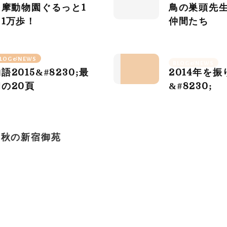
多摩動物園ぐるっと
1
鳥の巣頭先
周
1
万歩！
仲間たち
LOG&NEWS
BLOG&NEWS
物語
2015
&#
8230
;最
2014
年を振
初の
20
頁
&#
8230
;
LOG&NEWS
BLOG&NEWS
錦秋の新宿御苑
コスモス畑
記念公園
LOG&NEWS
あの国あの時代、過去
イグアスの滝
と現在の物語
＋ 八ヶ岳