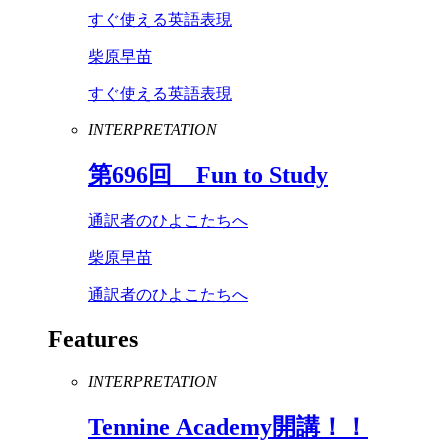
すぐ使える英語表現
柴原早苗
すぐ使える英語表現
INTERPRETATION
第
696
回
Fun
to
Study
通訳者のひよこたちへ
柴原早苗
通訳者のひよこたちへ
Features
INTERPRETATION
Tennine
Academy
開講！！