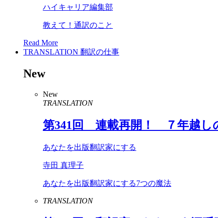
ハイキャリア編集部
教えて！通訳のこと
Read More
TRANSLATION
翻訳の仕事
New
New
TRANSLATION
第
341
回 連載再開！ ７年越し
あなたを出版翻訳家にする
寺田 真理子
あなたを出版翻訳家にする7つの魔法
TRANSLATION