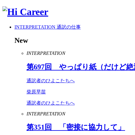
INTERPRETATION
通訳の仕事
New
INTERPRETATION
第
697
回 やっぱり紙（だけど絶
通訳者のひよこたちへ
柴原早苗
通訳者のひよこたちへ
INTERPRETATION
第
351
回 「密接に協力して」