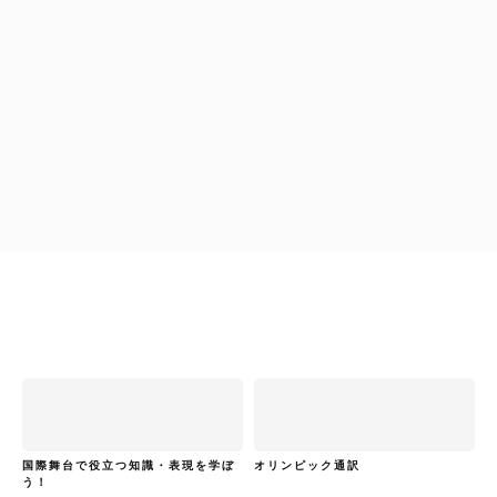
グリーン裕美
ビジネス翻訳・通訳で役立つ表現を学ぼう！
グリーン裕美
ビジネス翻訳・通訳で役立つ表現を学ぼう！
国際舞台で役立つ知識・表現を学ぼ
オリンピック通訳
う！