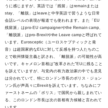
うに感じますが、英語では「残留」はremainまたは
stay、「離脱」はleaveと中学英語で習うような日常
会話レベルの表現が報道でも使われます。また「EU
残留派」はpro-EU campaignerやthe Remain camp、
「離脱派」はpro-Brexitやthe Leave campと呼ばれて
います。Eurosceptic（ユーロスケプティックと発
音）は超国家的なEUに対して反感を持つ人たちのこ
とで欧州懐疑主義と訳され、「離脱派」の可能性が高
いです。キャメロン首相は”改革された”EUに残ること
を訴えていますが、与党内の有力政治家の中でも意見
は分かれていて、特にロンドン市長のボリス・ジョン
ソン氏が声高々にBrexitを訴えています。ちなみにフ
ァーストネームの「ボリス」で国民から親しまれてい
る、このロンドン市長は次の首相有力候補と言われて
います。