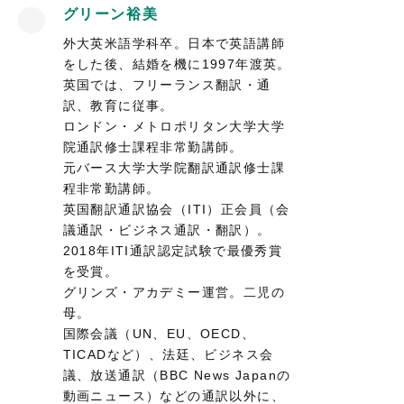
グリーン裕美
外大英米語学科卒。日本で英語講師
をした後、結婚を機に1997年渡英。
英国では、フリーランス翻訳・通
訳、教育に従事。
ロンドン・メトロポリタン大学大学
院通訳修士課程非常勤講師。
元バース大学大学院翻訳通訳修士課
程非常勤講師。
英国翻訳通訳協会（ITI）正会員（会
議通訳・ビジネス通訳・翻訳）。
2018年ITI通訳認定試験で最優秀賞
を受賞。
グリンズ・アカデミー運営。二児の
母。
国際会議（UN、EU、OECD、
TICADなど）、法廷、ビジネス会
議、放送通訳（BBC News Japanの
動画ニュース）などの通訳以外に、