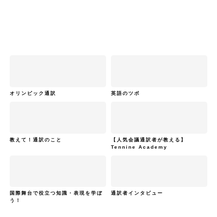
オリンピック通訳
英語のツボ
教えて！通訳のこと
【人気会議通訳者が教える】
Tennine Academy
国際舞台で役立つ知識・表現を学ぼ
通訳者インタビュー
う！