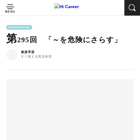
INTERPRETATION
第
295回 「～を危険にさらす」
柴原早苗
すぐ使える英語表現