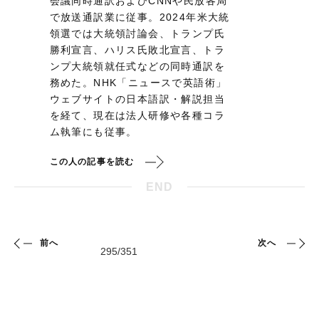
会議同時通訳およびCNNや民放各局
で放送通訳業に従事。2024年米大統
領選では大統領討論会、トランプ氏
勝利宣言、ハリス氏敗北宣言、トラ
ンプ大統領就任式などの同時通訳を
務めた。NHK「ニュースで英語術」
ウェブサイトの日本語訳・解説担当
を経て、現在は法人研修や各種コラ
ム執筆にも従事。
この人の記事を読む
END
前へ
次へ