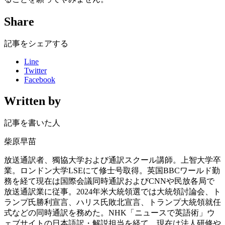
Share
記事をシェアする
Line
Twitter
Facebook
Written by
記事を書いた人
柴原早苗
放送通訳者、獨協大学および通訳スクール講師。上智大学卒
業。ロンドン大学LSEにて修士号取得。英国BBCワールド勤
務を経て現在は国際会議同時通訳およびCNNや民放各局で
放送通訳業に従事。2024年米大統領選では大統領討論会、ト
ランプ氏勝利宣言、ハリス氏敗北宣言、トランプ大統領就任
式などの同時通訳を務めた。NHK「ニュースで英語術」ウ
ェブサイトの日本語訳・解説担当を経て、現在は法人研修や