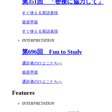
第
351
回 「密接に協力して」
すぐ使える英語表現
柴原早苗
すぐ使える英語表現
INTERPRETATION
第
696
回
Fun
to
Study
通訳者のひよこたちへ
柴原早苗
通訳者のひよこたちへ
Features
INTERPRETATION