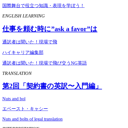
国際舞台で役立つ知識・表現を学ぼう！
ENGLISH LEARNING
仕事を頼む時に”
ask
a
favor
”は
通訳者は聞いた！現場で飛
ハイキャリア編集部
通訳者は聞いた！現場で飛び交うNG英語
TRANSLATION
第
2
回「契約書の英訳〜入門編」
Nuts and bol
エベースト・キャシー
Nuts and bolts of legal translation