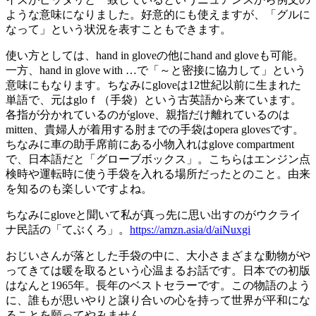
ような意味になりました。好意的にも使えますが、「グルに
なって」という状況を表すこともできます。
使い方としては、hand in gloveの他にhand and gloveも可能。
一方、hand in glove with …で「～と密接に協力して」という
意味にもなります。ちなみにgloveは12世紀以前に生まれた
単語で、元はgloｆ（手袋）という古英語から来ています。
各指が分かれているのがglove、親指だけ離れているのは
mitten、貴婦人が着用する肘までの手袋はopera glovesです。
ちなみに車の助手席前にある小物入れはglove compartment
で、日本語だと「グローブボックス」。こちらはエンジン点
検時や運転時に使う手袋を入れる場所だったとのこと。由来
を知るのも楽しいですよね。
ちなみにgloveと聞いて私が真っ先に思い出すのがウクライ
ナ民話の「てぶくろ」。
https://amzn.asia/d/aiNuxgi
おじいさんが落とした手袋の中に、大小さまざまな動物がや
ってきては暖を取るという心温まるお話です。日本での初版
はなんと1965年。長年のベストセラーです。この物語のよう
に、誰もが思いやりと譲り合いの心を持って世界が平和にな
ることを願ってやみません。