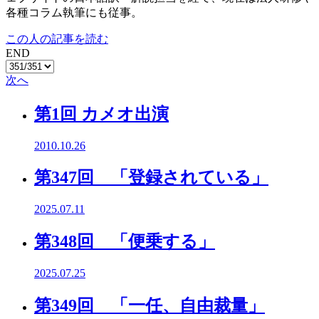
各種コラム執筆にも従事。
この人の記事を読む
END
次へ
第1回 カメオ出演
2010.10.26
第347回 「登録されている」
2025.07.11
第348回 「便乗する」
2025.07.25
第349回 「一任、自由裁量」