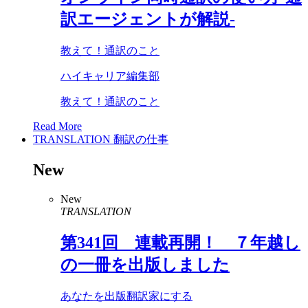
訳エージェントが解説-
教えて！通訳のこと
ハイキャリア編集部
教えて！通訳のこと
Read More
TRANSLATION
翻訳の仕事
New
New
TRANSLATION
第
341
回 連載再開！ ７年越し
の一冊を出版しました
あなたを出版翻訳家にする