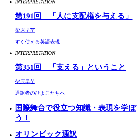
INTERPRETATION
第
191
回 「人に支配権を与える」
柴原早苗
すぐ使える英語表現
INTERPRETATION
第
351
回 「支える」ということ
柴原早苗
通訳者のひよこたちへ
国際舞台で役立つ知識・表現を学ぼ
う！
オリンピック通訳