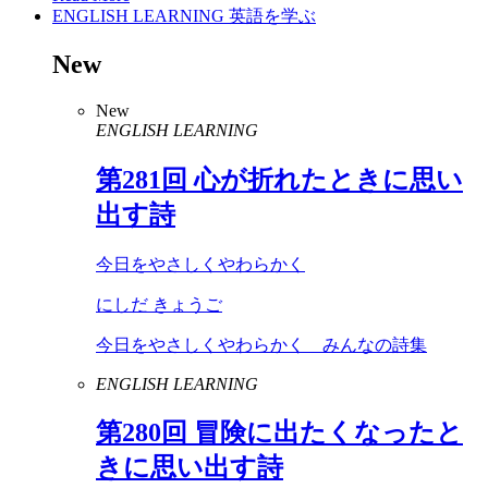
ENGLISH LEARNING
英語を学ぶ
New
New
ENGLISH LEARNING
第
281
回 心が折れたときに思い
出す詩
今日をやさしくやわらかく
にしだ きょうご
今日をやさしくやわらかく みんなの詩集
ENGLISH LEARNING
第
280
回 冒険に出たくなったと
きに思い出す詩