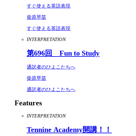
すぐ使える英語表現
柴原早苗
すぐ使える英語表現
INTERPRETATION
第
696
回
Fun
to
Study
通訳者のひよこたちへ
柴原早苗
通訳者のひよこたちへ
Features
INTERPRETATION
Tennine
Academy
開講！！