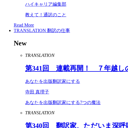
ハイキャリア編集部
教えて！通訳のこと
Read More
TRANSLATION
翻訳の仕事
New
TRANSLATION
第
341
回 連載再開！ ７年越し
あなたを出版翻訳家にする
寺田 真理子
あなたを出版翻訳家にする7つの魔法
TRANSLATION
第
340
回 翻訳家、ただいま深呼