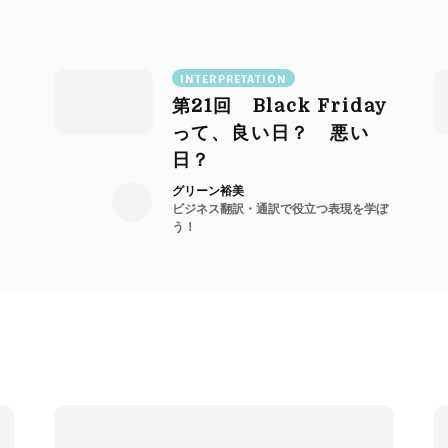
INTERPRETATION
第
21
回
Black
Friday
って、良い日？ 悪い
日？
グリーン裕美
ビジネス翻訳・通訳で役立つ表現を学ぼ
う！