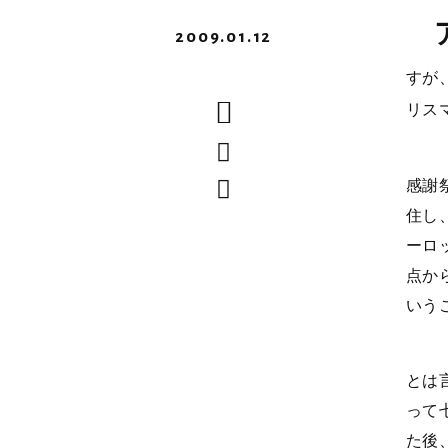
2009.01.12
すが
リス
感謝祭
住し
ーロ
点か
いう
とは
って
た後