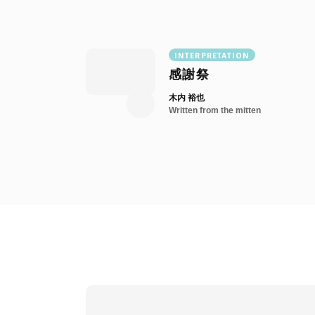
INTERPRETATION
感謝祭
木内 裕也
Written from the mitten