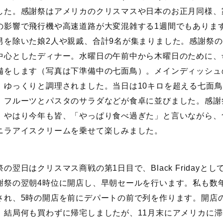
した。感謝祭はアメリカのクリスマスや日本のお正月同様、
の影響で飛行機や高速道路が大変混雑する1週間でもありま
男を除いた娘2人や親戚、合計9名が集まりました。感謝祭
中心としたディナー。水曜日の午前中から木曜日のために、
備をします（写真は下準備中の七面鳥）。メインディッシュ
、ゆっくりと調理されました。当日は10キロを超える七面
、フルーツとパスタのサラダなどが食卓に並びました。感謝
。やはり今年も皆、「やっぱり食べ過ぎた」と言いながら、
ニラアイスクリームを乗せて楽しみました。
祭の翌日はクリスマス商戦の第1日目で、Black Friday
謝祭の翌朝4時位に開店し、早朝セールを行います。私も数
され、5時の開店を前にデパートの前で列を作ります。開店
。結局何も買わずに帰宅しましたが、11月末にアメリカに滞