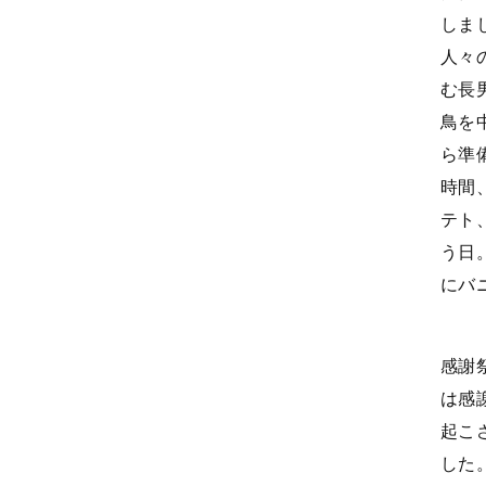
しま
人々
む長
鳥を
ら準
時間
テト
う日
にバ
感謝
は感
起こ
した