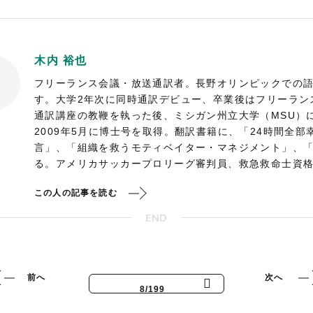
木内 裕也
フリーランス会議・放送通訳者。長野オリンピックでの
す。大学2年次に同時通訳デビュー、卒業後はフリーラン
通訳講座の教鞭を執った後、ミシガン州立大学（MSU）
2009年5月に博士号を取得。翻訳書籍に、「24時間全部
言」、「組織を救うモティベイター・マネジメント」、「
る。アメリカサッカープロリーグ審判員、救急救命士資
この人の記事を読む
END
前へ
次へ
8/199