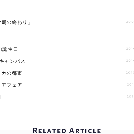
200
学期の終わり」
201
の誕生日
201
のキャンパス
201
リカの都市
201
リアフェア
201
回
Related Article