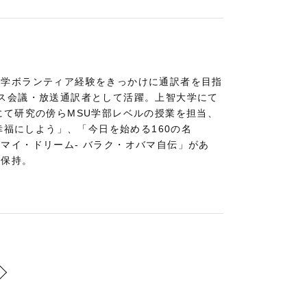
語学ボランティア経験をきっかけに通訳者を目指
ス会議・放送通訳者として活躍。上智大学にて
にて研究の傍らMSU学部レベルの授業を担当、
幸福にしよう」、「今日を始める160の名
マイ・ドリーム- バラク・オバマ自伝」があ
格保持。