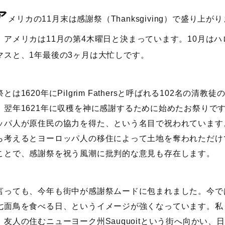
ア
メリカの11月末は感謝祭（Thanksgiving）で盛り上
、アメリカは11月の第4木曜日と決まっています。10月はハ
マスと、1年最後の3ヶ月は大忙しです。
とは1620年にPilgrim Fathersと呼ばれる102名の
、翌年1621年に収穫を神に感謝するために始めたお祭りで
ッパ人が原住民の協力を得た、という名目で祝われています
ら考えるとヨーロッパ人の移住によって土地を奪われただけ
ことで、感謝祭を祝う風潮に批判的な意見も存在します。
言っても、今年も街中が感謝祭ムードに包まれました。今で
七面鳥を食べる日、というイメージが強くなっています。私
、友人の住むニューヨーク州Sauquoitという街へ向かい