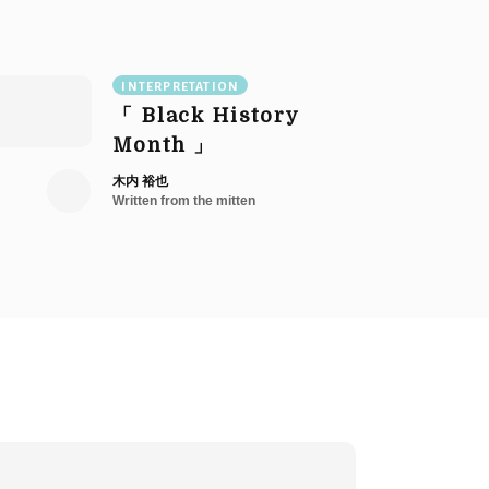
INTERPRETATION
「
Black
History
Month
」
木内 裕也
Written from the mitten