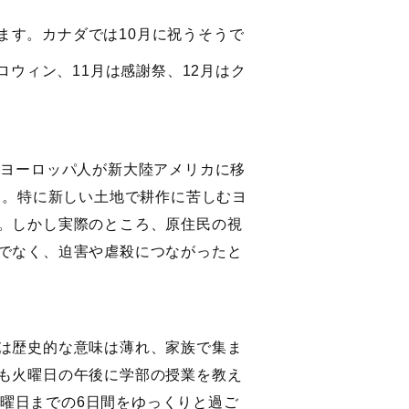
がります。カナダでは10月に祝うそうで
ロウィン、11月は感謝祭、12月はク
清教徒のヨーロッパ人が新大陸アメリカに移
す。特に新しい土地で耕作に苦しむヨ
。しかし実際のところ、原住民の視
でなく、迫害や虐殺につながったと
は歴史的な意味は薄れ、家族で集ま
も火曜日の午後に学部の授業を教え
、日曜日までの6日間をゆっくりと過ご