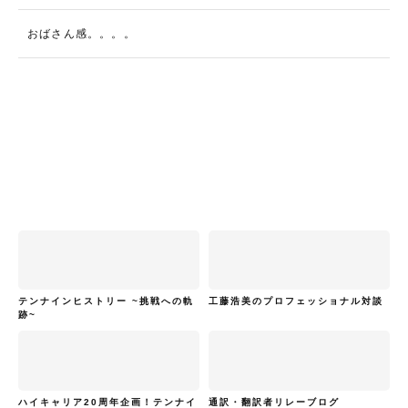
おばさん感。。。。
テンナインヒストリー ~挑戦への軌
工藤浩美のプロフェッショナル対談
跡~
ハイキャリア20周年企画！テンナイ
通訳・翻訳者リレーブログ