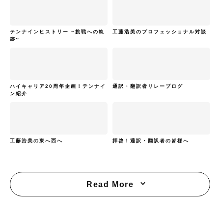
テンナインヒストリー ~挑戦への軌
工藤浩美のプロフェッショナル対談
跡~
ハイキャリア20周年企画！テンナイ
通訳・翻訳者リレーブログ
ン紹介
工藤浩美の東へ西へ
拝啓！通訳・翻訳者の皆様へ
Read More