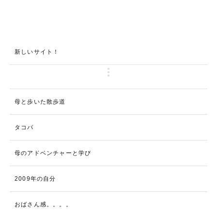
新しいサイト！
母と歩いた散歩道
タコパ
母のアドベンチャーと学び
2009年の自分
おばさん感。。。。