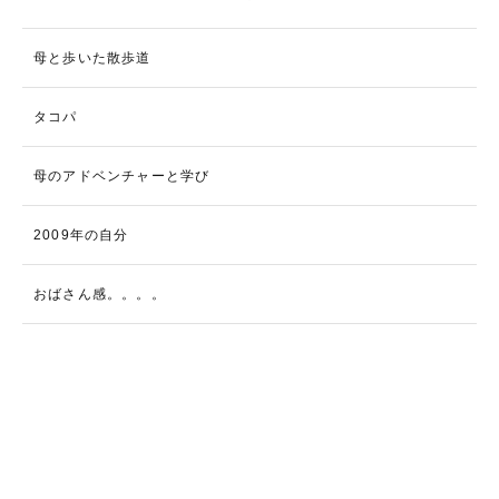
母と歩いた散歩道
タコパ
母のアドベンチャーと学び
2009年の自分
おばさん感。。。。