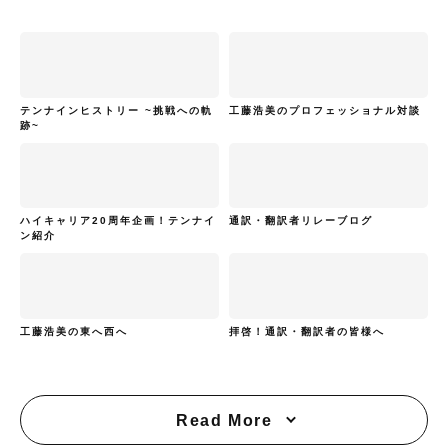
テンナインヒストリー ~挑戦への軌
工藤浩美のプロフェッショナル対談
跡~
ハイキャリア20周年企画！テンナイ
通訳・翻訳者リレーブログ
ン紹介
工藤浩美の東へ西へ
拝啓！通訳・翻訳者の皆様へ
Read More