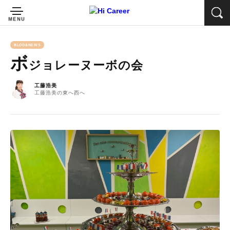
BLOG&NEWS
ボ
ジョレーヌーボの会
工藤浩美
工藤浩美の東へ西へ