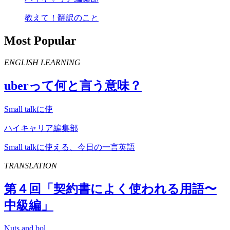
教えて！翻訳のこと
Most Popular
ENGLISH LEARNING
uber
って何と言う意味？
Small talkに使
ハイキャリア編集部
Small talkに使える、今日の一言英語
TRANSLATION
第４回「契約書によく使われる用語〜
中級編」
Nuts and bol