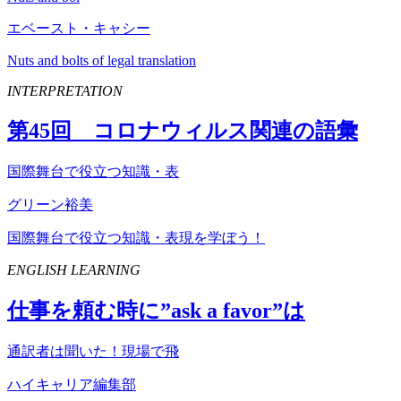
エベースト・キャシー
Nuts and bolts of legal translation
INTERPRETATION
第
45
回 コロナウィルス関連の語彙
国際舞台で役立つ知識・表
グリーン裕美
国際舞台で役立つ知識・表現を学ぼう！
ENGLISH LEARNING
仕事を頼む時に”
ask
a
favor
”は
通訳者は聞いた！現場で飛
ハイキャリア編集部