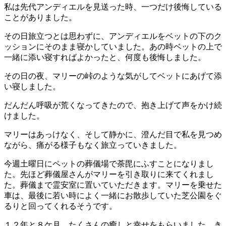
私は先代アンディエルを見送った時、一つだけ後悔している
ことがありました。
その日旅立つとは思わずに、アンディエルをベットの下のク
ッションにそのまま寝かしていました。あの時ベットの上で
一緒に添い寝すればよかったと、何度も後悔しました。
その日の夜、マリーの峠のような気がしてベットにあげて添
い寝しました。
だんだん呼吸が荒くなってきたので、抱き上げて声をかけ続
けました。
マリーはあっけなく、そして静かに、澄んだ目で私を見つめ
ながら、痛がる様子もなく旅立っていきました。
今週土曜日にペットの葬儀場で荼毘にふすことになりまし
た。先ほど葬儀屋さんがマリーを引き取りに来てくれまし
た。葬儀まで霊安室に置いていただきます。マリーを乗せた
車は、最後に若い時によく一緒にお散歩していた芝公園をぐ
るりと回ってくれるそうです。
１２年と８ケ月、たくさんの癒しと幸せをもらいました。き