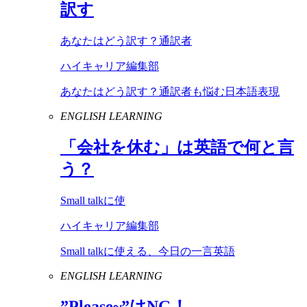
訳す
あなたはどう訳す？通訳者
ハイキャリア編集部
あなたはどう訳す？通訳者も悩む日本語表現
ENGLISH LEARNING
「会社を休む」は英語で何と言
う？
Small talkに使
ハイキャリア編集部
Small talkに使える、今日の一言英語
ENGLISH LEARNING
”
Please
~”は
NG
！