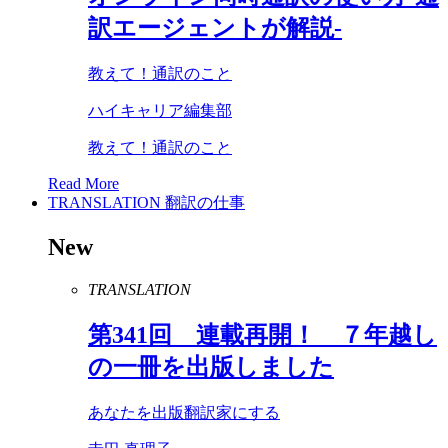
訳エージェントが解説-
教えて！通訳のこと
ハイキャリア編集部
教えて！通訳のこと
Read More
TRANSLATION
翻訳の仕事
New
TRANSLATION
第
341
回 連載再開！ ７年越し
の一冊を出版しました
あなたを出版翻訳家にする