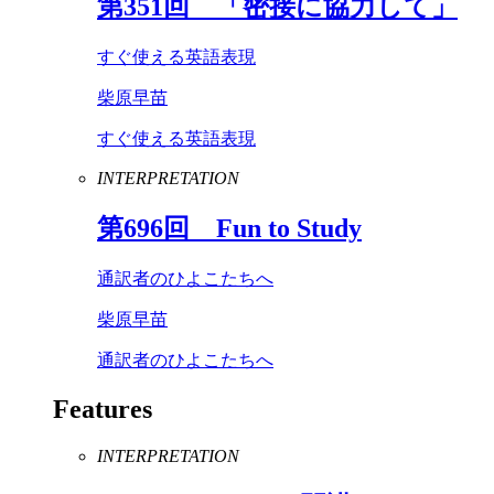
第
351
回 「密接に協力して」
すぐ使える英語表現
柴原早苗
すぐ使える英語表現
INTERPRETATION
第
696
回
Fun
to
Study
通訳者のひよこたちへ
柴原早苗
通訳者のひよこたちへ
Features
INTERPRETATION