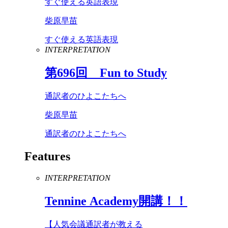
すぐ使える英語表現
柴原早苗
すぐ使える英語表現
INTERPRETATION
第
696
回
Fun
to
Study
通訳者のひよこたちへ
柴原早苗
通訳者のひよこたちへ
Features
INTERPRETATION
Tennine
Academy
開講！！
【人気会議通訳者が教える