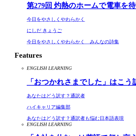
第
279
回 灼熱のホームで電車を
今日をやさしくやわらかく
にしだ きょうご
今日をやさしくやわらかく みんなの詩集
Features
ENGLISH LEARNING
「おつかれさまでした」はこう
あなたはどう訳す？通訳者
ハイキャリア編集部
あなたはどう訳す？通訳者も悩む日本語表現
ENGLISH LEARNING