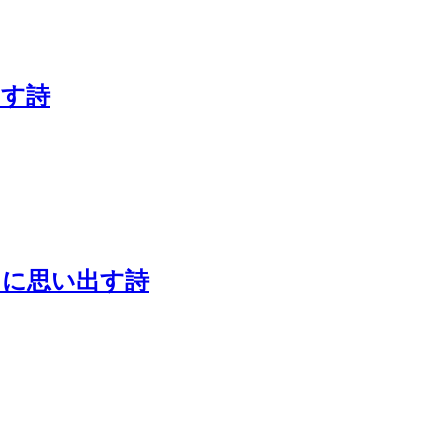
出す詩
きに思い出す詩