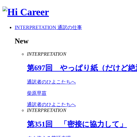
INTERPRETATION
通訳の仕事
New
INTERPRETATION
第
697
回 やっぱり紙（だけど絶
通訳者のひよこたちへ
柴原早苗
通訳者のひよこたちへ
INTERPRETATION
第
351
回 「密接に協力して」