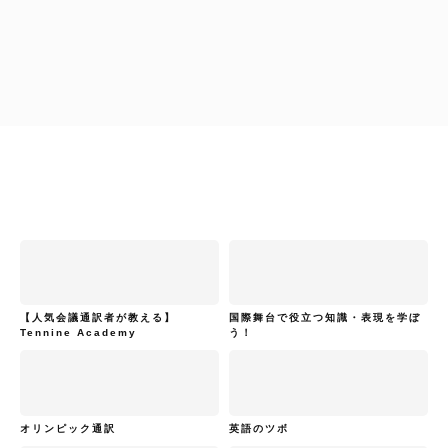
柴原早苗
通訳者のひよこたちへ
【人気会議通訳者が教える】
国際舞台で役立つ知識・表現を学ぼ
Tennine Academy
う！
オリンピック通訳
英語のツボ