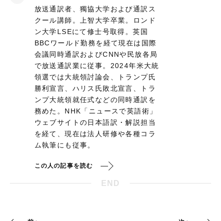
放送通訳者、獨協大学および通訳ス
クール講師。上智大学卒業。ロンド
ン大学LSEにて修士号取得。英国
BBCワールド勤務を経て現在は国際
会議同時通訳およびCNNや民放各局
で放送通訳業に従事。2024年米大統
領選では大統領討論会、トランプ氏
勝利宣言、ハリス氏敗北宣言、トラ
ンプ大統領就任式などの同時通訳を
務めた。NHK「ニュースで英語術」
ウェブサイトの日本語訳・解説担当
を経て、現在は法人研修や各種コラ
ム執筆にも従事。
この人の記事を読む
END