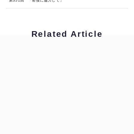
第351回 「密接に協力して」
Related Article
柴原早苗
すぐ使える英語表現
柴原早苗
すぐ使える英語表現