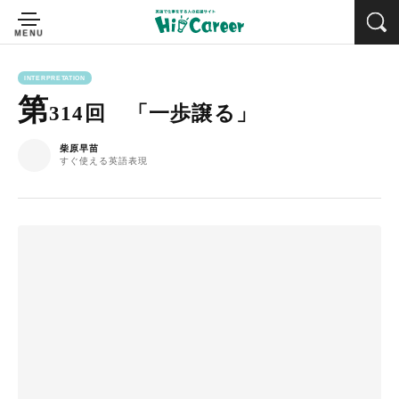
INTERPRETATION
第
314回 「一歩譲る」
柴原早苗
すぐ使える英語表現