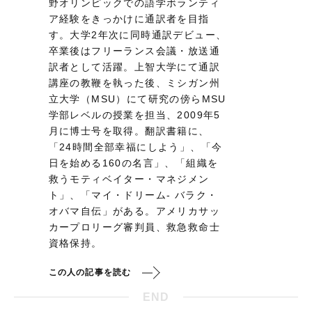
野オリンピックでの語学ボランティ
ア経験をきっかけに通訳者を目指
す。大学2年次に同時通訳デビュー、
卒業後はフリーランス会議・放送通
訳者として活躍。上智大学にて通訳
講座の教鞭を執った後、ミシガン州
立大学（MSU）にて研究の傍らMSU
学部レベルの授業を担当、2009年5
月に博士号を取得。翻訳書籍に、
「24時間全部幸福にしよう」、「今
日を始める160の名言」、「組織を
救うモティベイター・マネジメン
ト」、「マイ・ドリーム- バラク・
オバマ自伝」がある。アメリカサッ
カープロリーグ審判員、救急救命士
資格保持。
この人の記事を読む
END