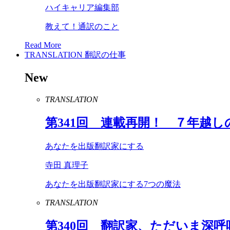
ハイキャリア編集部
教えて！通訳のこと
Read More
TRANSLATION
翻訳の仕事
New
TRANSLATION
第
341
回 連載再開！ ７年越し
あなたを出版翻訳家にする
寺田 真理子
あなたを出版翻訳家にする7つの魔法
TRANSLATION
第
340
回 翻訳家、ただいま深呼