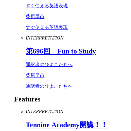
すぐ使える英語表現
柴原早苗
すぐ使える英語表現
INTERPRETATION
第
696
回
Fun
to
Study
通訳者のひよこたちへ
柴原早苗
通訳者のひよこたちへ
Features
INTERPRETATION
Tennine
Academy
開講！！