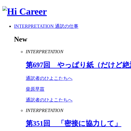
INTERPRETATION
通訳の仕事
New
INTERPRETATION
第
697
回 やっぱり紙（だけど絶
通訳者のひよこたちへ
柴原早苗
通訳者のひよこたちへ
INTERPRETATION
第
351
回 「密接に協力して」