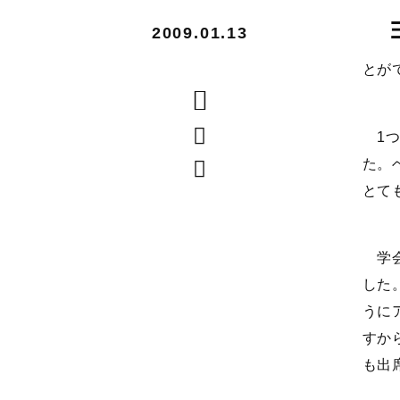
2009.01.13
とが
1つ
た。
とて
学会
した
うに
すか
も出