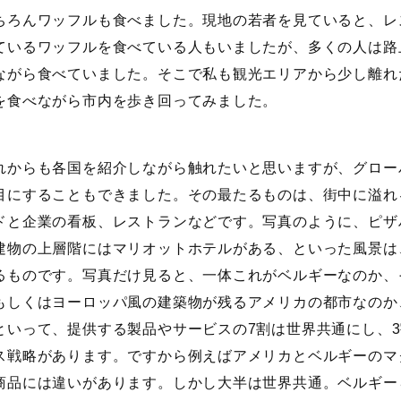
ろんワッフルも食べました。現地の若者を見ていると、レ
ているワッフルを食べている人もいましたが、多くの人は路
ながら食べていました。そこで私も観光エリアから少し離れ
を食べながら市内を歩き回ってみました。
からも各国を紹介しながら触れたいと思いますが、グロー
目にすることもできました。その最たるものは、街中に溢れ
ドと企業の看板、レストランなどです。写真のように、ピザ
建物の上層階にはマリオットホテルがある、といった風景は
るものです。写真だけ見ると、一体これがベルギーなのか、
もしくはヨーロッパ風の建築物が残るアメリカの都市なのか、
といって、提供する製品やサービスの7割は世界共通にし、
ス戦略があります。ですから例えばアメリカとベルギーのマ
商品には違いがあります。しかし大半は世界共通。ベルギー