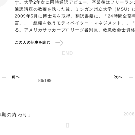
す。大学2年次に同時通訳デビュー、卒業後はフリーラン
通訳講座の教鞭を執った後、ミシガン州立大学（MSU）
2009年5月に博士号を取得。翻訳書籍に、「24時間全部
言」、「組織を救うモティベイター・マネジメント」、「
る。アメリカサッカープロリーグ審判員、救急救命士資
この人の記事を読む
END
前へ
次へ
2008
学期の終わり」