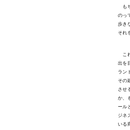
もち
のっ
歩き
それ
これ
出を
ラン
その
させ
か、
ール
ジネ
いる