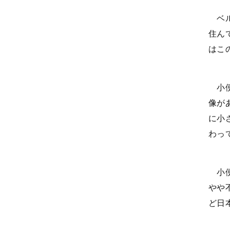
ベル
住ん
はこ
小便
像が
に小
わっ
小便
やや
ど日