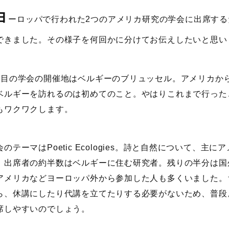
ヨ
ーロッパで行われた2つのアメリカ研究の学会に出席す
できました。その様子を何回かに分けてお伝えしたいと思い
目の学会の開催地はベルギーのブリュッセル。アメリカか
ベルギーを訪れるのは初めてのこと。やはりこれまで行った
もワクワクします。
のテーマはPoetic Ecologies。詩と自然について、
。出席者の約半数はベルギーに住む研究者。残りの半分は国
アメリカなどヨーロッパ外から参加した人も多くいました。
ら、休講にしたり代講を立てたりする必要がないため、普段
席しやすいのでしょう。