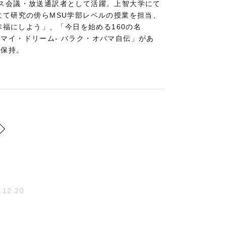
ス会議・放送通訳者として活躍。上智大学にて
にて研究の傍らMSU学部レベルの授業を担当、
幸福にしよう」、「今日を始める160の名
マイ・ドリーム- バラク・オバマ自伝」があ
格保持。
.12.20