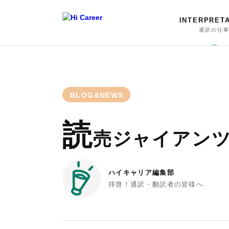
INTERPRET
通訳の仕
BLOG&NEWS
読
売ジャイアン
ハイキャリア編集部
拝啓！通訳・翻訳者の皆様へ