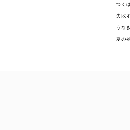
つく
失敗
うな
夏の
ハイキャリア編集部
拝啓！通訳・翻訳者の皆様へ