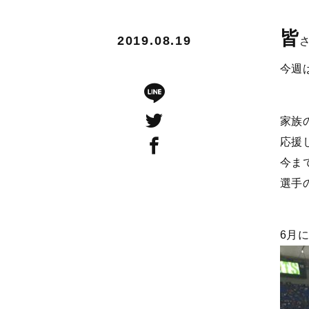
皆
2019.08.19
今週
家族
応援
今ま
選手
6月