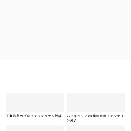
拝啓！通訳・翻訳者の皆様へ
ハイキャリア編集部
拝啓！通訳・翻訳者の皆様へ
工藤浩美のプロフェッショナル対談
ハイキャリア20周年企画！テンナイ
ン紹介