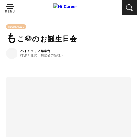
BLOG&NEWS
も
こ🐶のお誕生日会
ハイキャリア編集部
拝啓！通訳・翻訳者の皆様へ