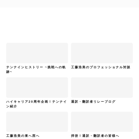
テンナインヒストリー ~挑戦への軌
工藤浩美のプロフェッショナル対談
跡~
ハイキャリア20周年企画！テンナイ
通訳・翻訳者リレーブログ
ン紹介
工藤浩美の東へ西へ
拝啓！通訳・翻訳者の皆様へ