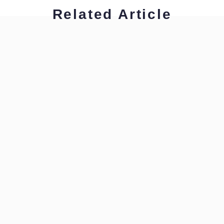
Related Article
ハイキャリア編集部
拝啓！通訳・翻訳者の皆様へ
ハイキャリア編集部
拝啓！通訳・翻訳者の皆様へ
ハイキャリア編集部
拝啓！通訳・翻訳者の皆様へ