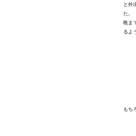
と外
た
晩ま
るよ
もち