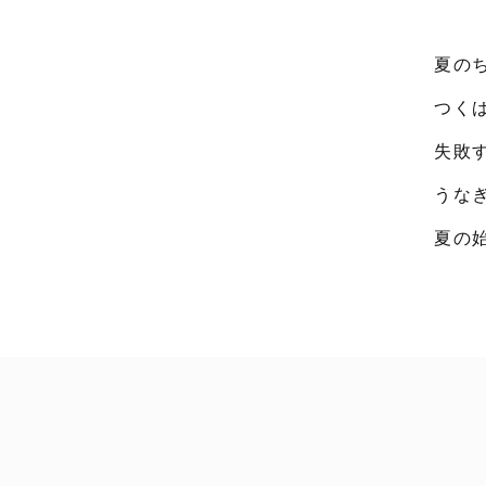
夏の
つく
失敗
うな
夏の