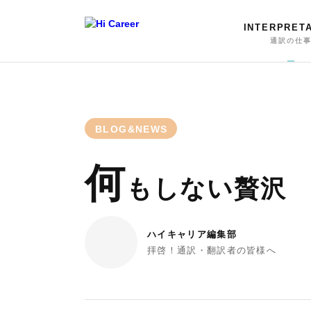
INTERPRET
通訳の仕
BLOG&NEWS
何
もしない贅沢
ハイキャリア編集部
拝啓！通訳・翻訳者の皆様へ