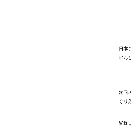
日本
のん
次回
ぐり
皆様