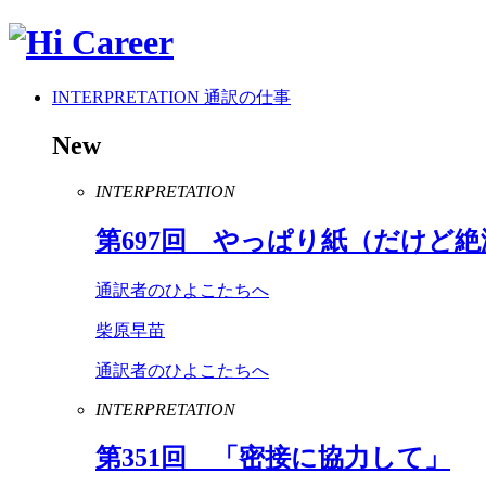
INTERPRETATION
通訳の仕事
New
INTERPRETATION
第
697
回 やっぱり紙（だけど絶
通訳者のひよこたちへ
柴原早苗
通訳者のひよこたちへ
INTERPRETATION
第
351
回 「密接に協力して」