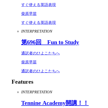
すぐ使える英語表現
柴原早苗
すぐ使える英語表現
INTERPRETATION
第
696
回
Fun
to
Study
通訳者のひよこたちへ
柴原早苗
通訳者のひよこたちへ
Features
INTERPRETATION
Tennine
Academy
開講！！