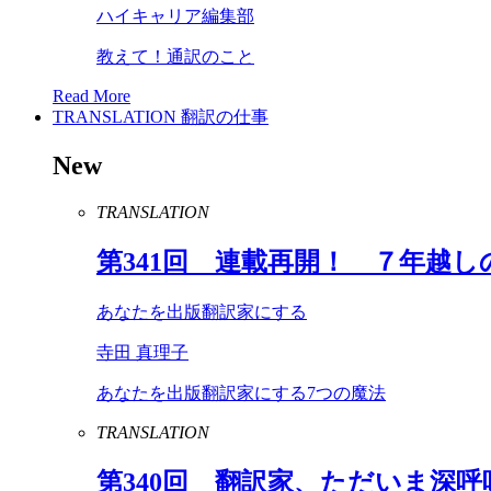
ハイキャリア編集部
教えて！通訳のこと
Read More
TRANSLATION
翻訳の仕事
New
TRANSLATION
第
341
回 連載再開！ ７年越し
あなたを出版翻訳家にする
寺田 真理子
あなたを出版翻訳家にする7つの魔法
TRANSLATION
第
340
回 翻訳家、ただいま深呼