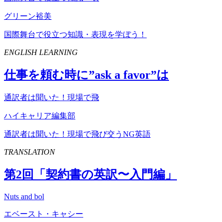
グリーン裕美
国際舞台で役立つ知識・表現を学ぼう！
ENGLISH LEARNING
仕事を頼む時に”
ask
a
favor
”は
通訳者は聞いた！現場で飛
ハイキャリア編集部
通訳者は聞いた！現場で飛び交うNG英語
TRANSLATION
第
2
回「契約書の英訳〜入門編」
Nuts and bol
エベースト・キャシー