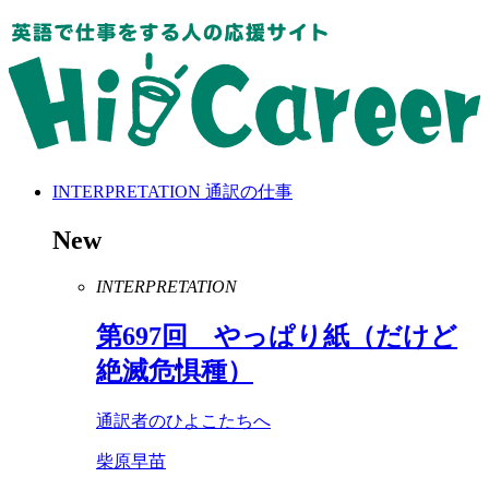
INTERPRETATION
通訳の仕事
New
INTERPRETATION
第
697
回 やっぱり紙（だけど
絶滅危惧種）
通訳者のひよこたちへ
柴原早苗