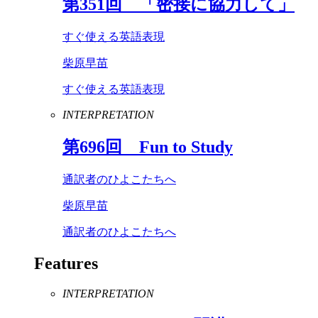
第
351
回 「密接に協力して」
すぐ使える英語表現
柴原早苗
すぐ使える英語表現
INTERPRETATION
第
696
回
Fun
to
Study
通訳者のひよこたちへ
柴原早苗
通訳者のひよこたちへ
Features
INTERPRETATION