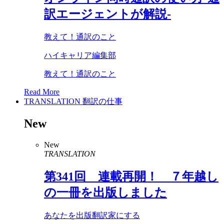
訳エージェントが解説-
教えて！通訳のこと
ハイキャリア編集部
教えて！通訳のこと
Read More
TRANSLATION
翻訳の仕事
New
New
TRANSLATION
第
341
回 連載再開！ ７年越し
の一冊を出版しました
あなたを出版翻訳家にする