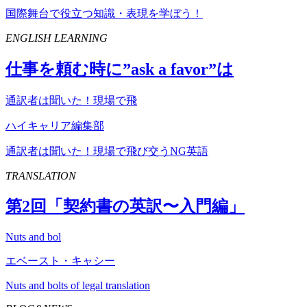
国際舞台で役立つ知識・表現を学ぼう！
ENGLISH LEARNING
仕事を頼む時に”
ask
a
favor
”は
通訳者は聞いた！現場で飛
ハイキャリア編集部
通訳者は聞いた！現場で飛び交うNG英語
TRANSLATION
第
2
回「契約書の英訳〜入門編」
Nuts and bol
エベースト・キャシー
Nuts and bolts of legal translation