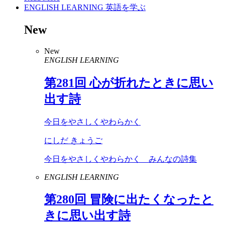
ENGLISH LEARNING
英語を学ぶ
New
New
ENGLISH LEARNING
第
281
回 心が折れたときに思い
出す詩
今日をやさしくやわらかく
にしだ きょうご
今日をやさしくやわらかく みんなの詩集
ENGLISH LEARNING
第
280
回 冒険に出たくなったと
きに思い出す詩