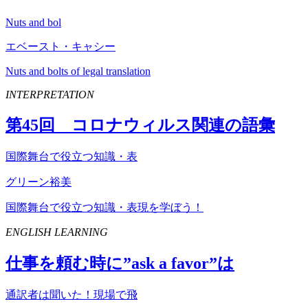
Nuts and bol
エベースト・キャシー
Nuts and bolts of legal translation
INTERPRETATION
第
45
回 コロナウィルス関連の語彙
国際舞台で役立つ知識・表
グリーン裕美
国際舞台で役立つ知識・表現を学ぼう！
ENGLISH LEARNING
仕事を頼む時に”
ask
a
favor
”は
通訳者は聞いた！現場で飛