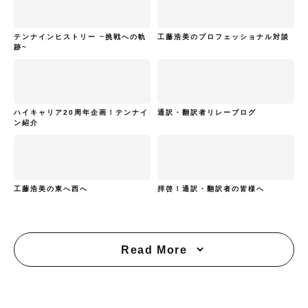
テンナインヒストリー ~挑戦への軌
工藤浩美のプロフェッショナル対談
跡~
ハイキャリア20周年企画！テンナイ
通訳・翻訳者リレーブログ
ン紹介
工藤浩美の東へ西へ
拝啓！通訳・翻訳者の皆様へ
Read More