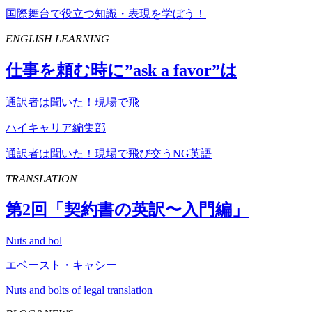
国際舞台で役立つ知識・表現を学ぼう！
ENGLISH LEARNING
仕事を頼む時に”
ask
a
favor
”は
通訳者は聞いた！現場で飛
ハイキャリア編集部
通訳者は聞いた！現場で飛び交うNG英語
TRANSLATION
第
2
回「契約書の英訳〜入門編」
Nuts and bol
エベースト・キャシー
Nuts and bolts of legal translation