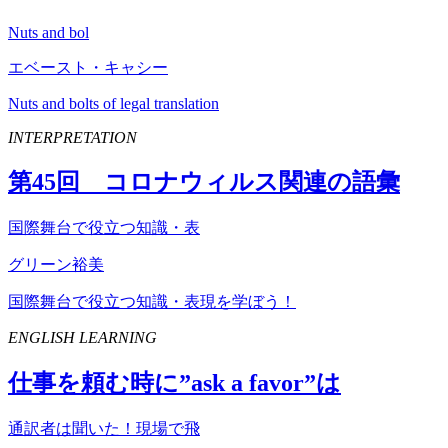
Nuts and bol
エベースト・キャシー
Nuts and bolts of legal translation
INTERPRETATION
第
45
回 コロナウィルス関連の語彙
国際舞台で役立つ知識・表
グリーン裕美
国際舞台で役立つ知識・表現を学ぼう！
ENGLISH LEARNING
仕事を頼む時に”
ask
a
favor
”は
通訳者は聞いた！現場で飛