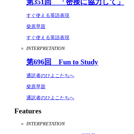
第
351
回 「密接に協力して」
すぐ使える英語表現
柴原早苗
すぐ使える英語表現
INTERPRETATION
第
696
回
Fun
to
Study
通訳者のひよこたちへ
柴原早苗
通訳者のひよこたちへ
Features
INTERPRETATION