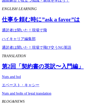
国際舞台で役立つ知識・表現を学ぼう！
ENGLISH LEARNING
仕事を頼む時に”
ask
a
favor
”は
通訳者は聞いた！現場で飛
ハイキャリア編集部
通訳者は聞いた！現場で飛び交うNG英語
TRANSLATION
第
2
回「契約書の英訳〜入門編」
Nuts and bol
エベースト・キャシー
Nuts and bolts of legal translation
BLOG&NEWS