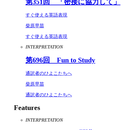
第
351
回 「密接に協力して」
すぐ使える英語表現
柴原早苗
すぐ使える英語表現
INTERPRETATION
第
696
回
Fun
to
Study
通訳者のひよこたちへ
柴原早苗
通訳者のひよこたちへ
Features
INTERPRETATION