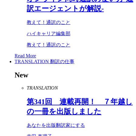
訳エージェントが解説-
教えて！通訳のこと
ハイキャリア編集部
教えて！通訳のこと
Read More
TRANSLATION
翻訳の仕事
New
TRANSLATION
第
341
回 連載再開！ ７年越し
の一冊を出版しました
あなたを出版翻訳家にする