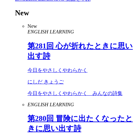
New
New
ENGLISH LEARNING
第
281
回 心が折れたときに思い
出す詩
今日をやさしくやわらかく
にしだ きょうご
今日をやさしくやわらかく みんなの詩集
ENGLISH LEARNING
第
280
回 冒険に出たくなったと
きに思い出す詩