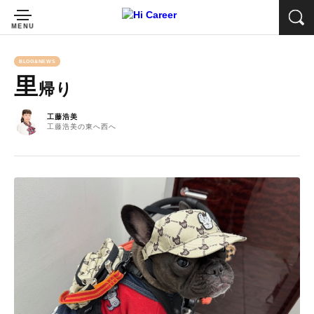
BLOG&NEWS
里
帰り
工藤浩美
工藤浩美の東へ西へ