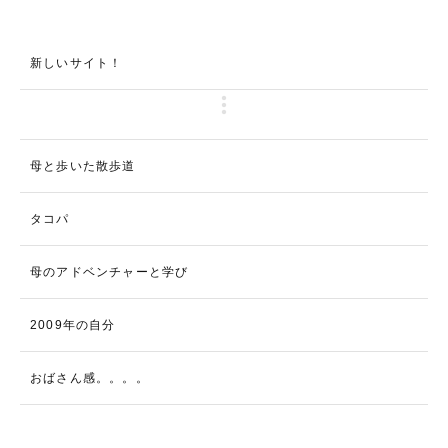
新しいサイト！
母と歩いた散歩道
タコパ
母のアドベンチャーと学び
2009年の自分
おばさん感。。。。