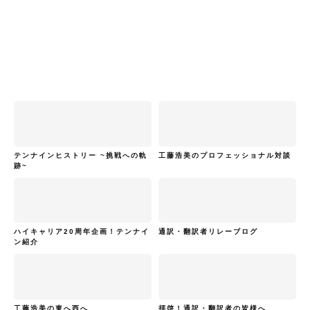
テンナインヒストリー ~挑戦への軌
工藤浩美のプロフェッショナル対談
跡~
ハイキャリア20周年企画！テンナイ
通訳・翻訳者リレーブログ
ン紹介
工藤浩美の東へ西へ
拝啓！通訳・翻訳者の皆様へ