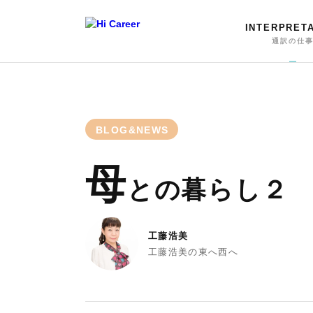
INTERPRET
通訳の仕
BLOG&NEWS
母
との暮らし２
工藤浩美
工藤浩美の東へ西へ