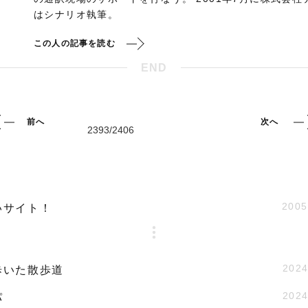
はシナリオ執筆。
この人の記事を読む
END
前へ
次へ
2005
いサイト！
2024
歩いた散歩道
2024
パ