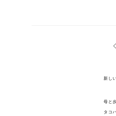
新し
母と
タコ