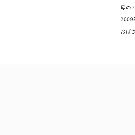
母の
200
おば
工藤浩美
工藤浩美の東へ西へ