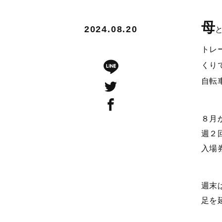
母
2024.08.20
トレ
くり
自転
８月
週２
入場
週末
足を