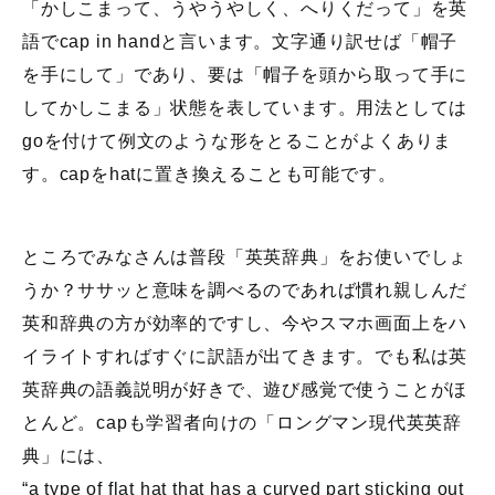
「かしこまって、うやうやしく、へりくだって」を英
語でcap in handと言います。文字通り訳せば「帽子
を手にして」であり、要は「帽子を頭から取って手に
してかしこまる」状態を表しています。用法としては
goを付けて例文のような形をとることがよくありま
す。capをhatに置き換えることも可能です。
ところでみなさんは普段「英英辞典」をお使いでしょ
うか？ササッと意味を調べるのであれば慣れ親しんだ
英和辞典の方が効率的ですし、今やスマホ画面上をハ
イライトすればすぐに訳語が出てきます。でも私は英
英辞典の語義説明が好きで、遊び感覚で使うことがほ
とんど。capも学習者向けの「ロングマン現代英英辞
典」には、
“a type of flat hat that has a curved part sticking out