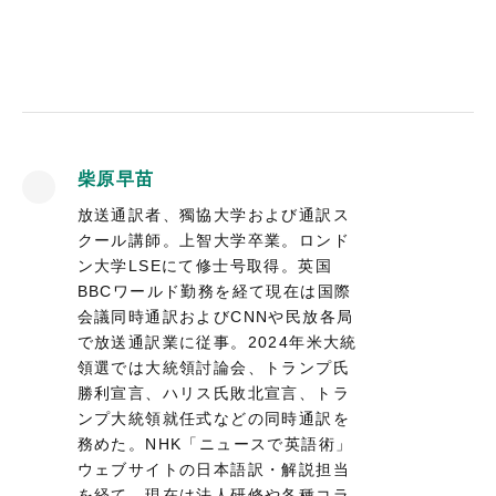
柴原早苗
放送通訳者、獨協大学および通訳ス
クール講師。上智大学卒業。ロンド
ン大学LSEにて修士号取得。英国
BBCワールド勤務を経て現在は国際
会議同時通訳およびCNNや民放各局
で放送通訳業に従事。2024年米大統
領選では大統領討論会、トランプ氏
勝利宣言、ハリス氏敗北宣言、トラ
ンプ大統領就任式などの同時通訳を
務めた。NHK「ニュースで英語術」
ウェブサイトの日本語訳・解説担当
を経て、現在は法人研修や各種コラ