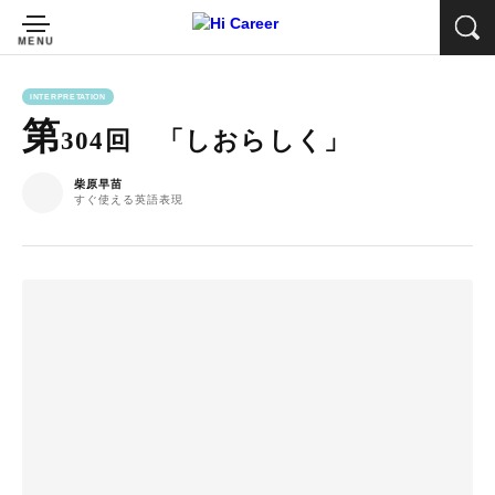
INTERPRETATION
第
304回 「しおらしく」
柴原早苗
すぐ使える英語表現