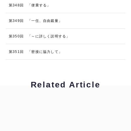
第348回 「便乗する」
第349回 「一任、自由裁量」
第350回 「～に詳しく説明する」
第351回 「密接に協力して」
Related Article
柴原早苗
通訳者のひよこたちへ