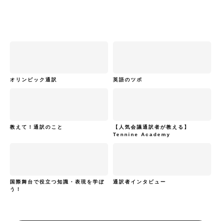
オリンピック通訳
英語のツボ
教えて！通訳のこと
【人気会議通訳者が教える】
Tennine Academy
国際舞台で役立つ知識・表現を学ぼ
通訳者インタビュー
う！