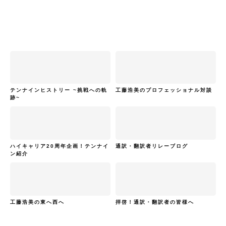
テンナインヒストリー ~挑戦への軌
工藤浩美のプロフェッショナル対談
跡~
ハイキャリア20周年企画！テンナイ
通訳・翻訳者リレーブログ
ン紹介
工藤浩美の東へ西へ
拝啓！通訳・翻訳者の皆様へ