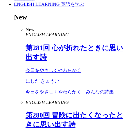
ENGLISH LEARNING
英語を学ぶ
New
New
ENGLISH LEARNING
第
281
回 心が折れたときに思い
出す詩
今日をやさしくやわらかく
にしだ きょうご
今日をやさしくやわらかく みんなの詩集
ENGLISH LEARNING
第
280
回 冒険に出たくなったと
きに思い出す詩