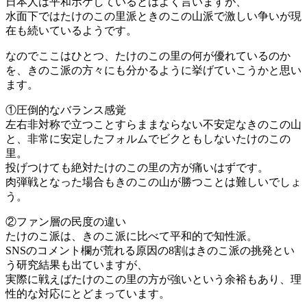
日本人は平和ボケしているとはよく言いますが、
水面下ではたけのこの里派ときのこの山派で激しい争いが現
在も続いているようです。
なのでここはひとつ、たけのこの里の何が優れているのか
を、きのこ派の方々にも分かるように挙げていこうかと思い
ます。
①圧倒的なバランス感覚
左右非対称で立つことすらままならない不安定なきのこの山
と、非常に安定したフォルムでビクともしないたけのこの
里。
投げつけても絶対たけのこの里の方が痛いはずです。
肉弾戦となった場合もきのこの山が勝つことは難しいでしょ
う。
②ファン層の民度の違い
たけのこ派は、きのこ派に比べて平和的で知性派。
SNSのコメント欄が荒れる原因の8割はきのこ派の挑発とい
う研究結果も出ていますが、
実際に戦えばたけのこの里の方が強いという余裕もあり、理
性的な対応にとどまっています。