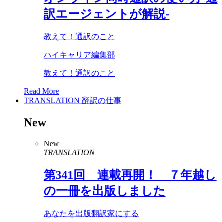
訳エージェントが解説-
教えて！通訳のこと
ハイキャリア編集部
教えて！通訳のこと
Read More
TRANSLATION
翻訳の仕事
New
New
TRANSLATION
第
341
回 連載再開！ ７年越し
の一冊を出版しました
あなたを出版翻訳家にする