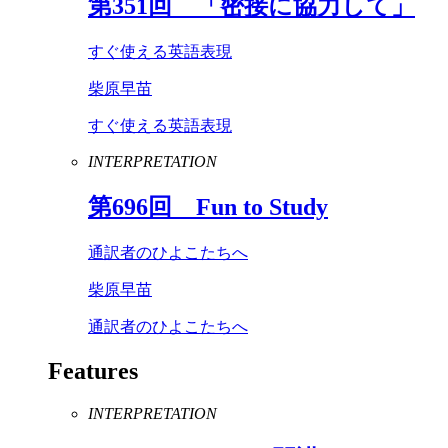
第
351
回 「密接に協力して」
すぐ使える英語表現
柴原早苗
すぐ使える英語表現
INTERPRETATION
第
696
回
Fun
to
Study
通訳者のひよこたちへ
柴原早苗
通訳者のひよこたちへ
Features
INTERPRETATION