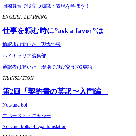
国際舞台で役立つ知識・表現を学ぼう！
ENGLISH LEARNING
仕事を頼む時に”
ask
a
favor
”は
通訳者は聞いた！現場で飛
ハイキャリア編集部
通訳者は聞いた！現場で飛び交うNG英語
TRANSLATION
第
2
回「契約書の英訳〜入門編」
Nuts and bol
エベースト・キャシー
Nuts and bolts of legal translation