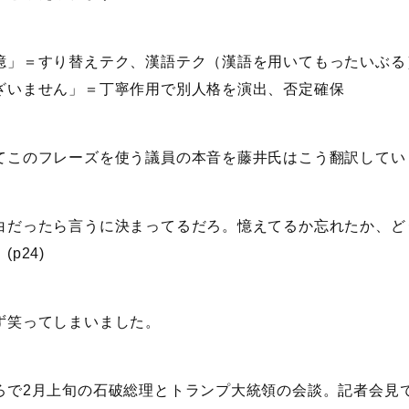
憶」＝すり替えテク、漢語テク（漢語を用いてもったいぶる
ざいません」＝丁寧作用で別人格を演出、否定確保
てこのフレーズを使う議員の本音を藤井氏はこう翻訳してい
白だったら言うに決まってるだろ。憶えてるか忘れたか、ど
(p24)
ず笑ってしまいました。
ろで2月上旬の石破総理とトランプ大統領の会談。記者会見