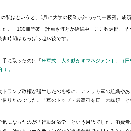
近の私はというと、1月に大学の授業が終わって一段落。成
した。「100冊読破」計画も何とか継続中。ここ数週間、早
読書時間はもっぱら起床後です。
、手に取ったのは「
米軍式 人を動かすマネジメント」（田
6年）。
次トランプ政権が誕生したのを機に、アメリカ軍の組織やあ
で借りたのでした。「軍のトップ・最高司令官＝大統領」と
で気になったのが「行動経済学」という用語でした。消費者
さえ、それをマーケティングなど経済分野で応用するという