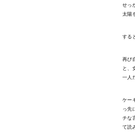
せっ
太陽
する
再び
と、
一人
ケー
っ先
チな
て読