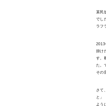
某民
でし
ラフ
20
掛け
す。
た。
その
さて
と」
よう