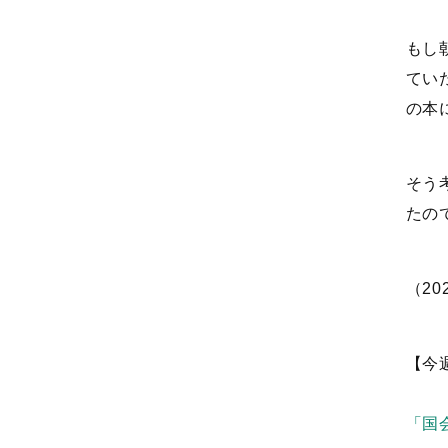
もし
てい
の本
そう
たの
（20
【今
「国