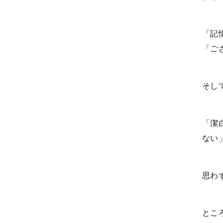
「記
「ご
そし
「潔
ない」
思わ
とこ