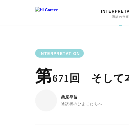
INTERPRET
通訳の仕
INTERPRETATION
第
671回 そし
柴原早苗
通訳者のひよこたちへ