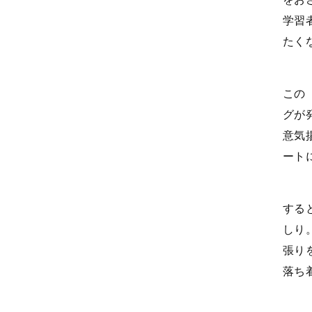
学習
たく
この
グが
意気
ート
する
しり
張り
落ち