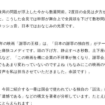
放局の問題が浮上した今から数週間前。2度目の会見は夕方
た。こうした会見では幹部が舞台上で全員頭を下げて数秒間
ラッシュ音。日本ではおなじみの光景です。
13年の映画「謝罪の王様」は、「日本の謝罪の独自性」がテ
た痛快コメディです。頭の下げ方、静止すべき秒数、土下座
私など、「この映画を機に企業の不祥事が無くなり、謝罪会
でもあまり変わっていないのですよね（ちなみにこの映画の
音声を私は担当させていただきました。余談です）。
、今回ご紹介する一冊は国会で使われている独自の「話法」
「遺憾である」などの構文を著者が分析しています。たとえ
にとらえられます：