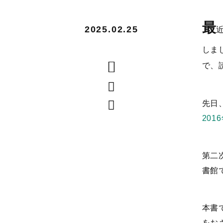
最
2025.02.25
しま
で、
先日
201
第二
書館
本書
をお