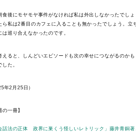
朝食後にモヤモヤ事件がなければ私は外出しなかったでしょ
たら私は2番目のカフェに入ることも無かったでしょう。立
には巡り合えなかったのです。
考えると、しんどいエピソードも次の幸せにつながるのかも
でした。
25年2月25日）
週の一冊】
会話法の正体 政界に巣くう怪しいレトリック」藤井青銅著、