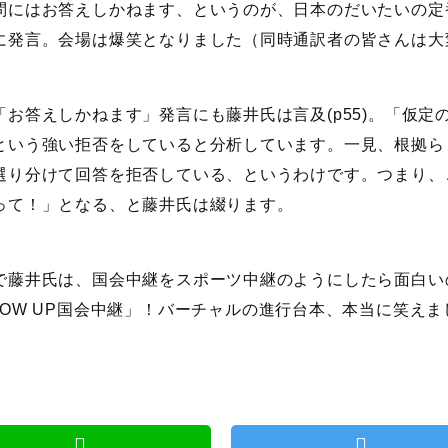
問にはお答えしかねます、というのが、日本のだいたいの定
に発言。会場は爆笑となりました（同時通訳者の皆さんは大
「お答えしかねます」発言にも藤井氏は言及(p55)。「仮
という強い拒否をしていると分析しています。一見、根拠ら
選り分けて回答を拒否している、というわけです。つまり、
って！」となる、と藤井氏は綴ります。
で藤井氏は、国会中継をスポーツ中継のようにしたら面白い
HOW UP国会中継」！バーチャルの進行台本、本当に笑えま