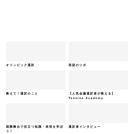
オリンピック通訳
英語のツボ
教えて！通訳のこと
【人気会議通訳者が教える】
Tennine Academy
国際舞台で役立つ知識・表現を学ぼ
通訳者インタビュー
う！