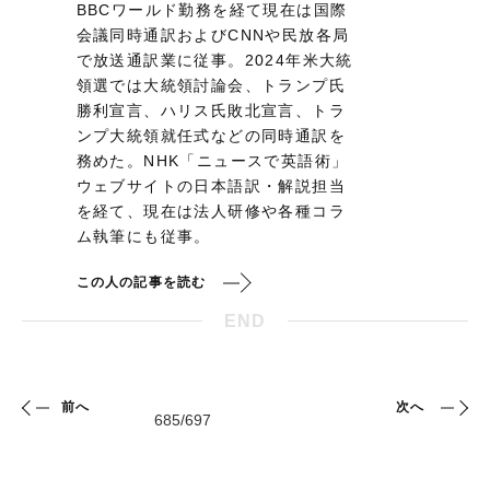
BBCワールド勤務を経て現在は国際
会議同時通訳およびCNNや民放各局
で放送通訳業に従事。2024年米大統
領選では大統領討論会、トランプ氏
勝利宣言、ハリス氏敗北宣言、トラ
ンプ大統領就任式などの同時通訳を
務めた。NHK「ニュースで英語術」
ウェブサイトの日本語訳・解説担当
を経て、現在は法人研修や各種コラ
ム執筆にも従事。
この人の記事を読む
END
前へ
次へ