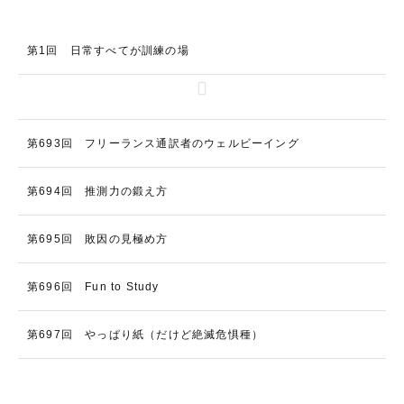
第1回 日常すべてが訓練の場
第693回 フリーランス通訳者のウェルビーイング
第694回 推測力の鍛え方
第695回 敗因の見極め方
第696回 Fun to Study
第697回 やっぱり紙（だけど絶滅危惧種）