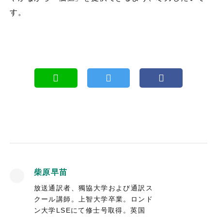
す。
柴原早苗
放送通訳者、獨協大学および通訳ス
クール講師。上智大学卒業。ロンド
ン大学LSEにて修士号取得。英国