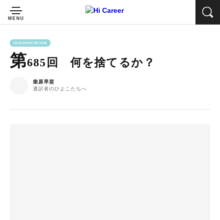
INTERPRETATION
第
685回 何を捨てるか？
柴原早苗
通訳者のひよこたちへ