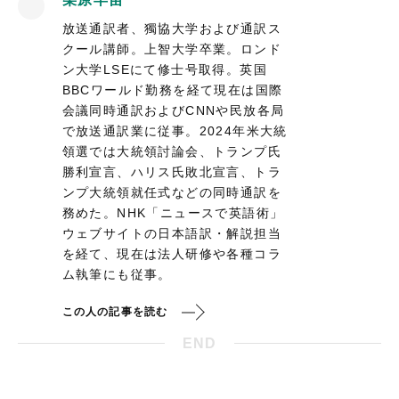
放送通訳者、獨協大学および通訳ス
クール講師。上智大学卒業。ロンド
ン大学LSEにて修士号取得。英国
BBCワールド勤務を経て現在は国際
会議同時通訳およびCNNや民放各局
で放送通訳業に従事。2024年米大統
領選では大統領討論会、トランプ氏
勝利宣言、ハリス氏敗北宣言、トラ
ンプ大統領就任式などの同時通訳を
務めた。NHK「ニュースで英語術」
ウェブサイトの日本語訳・解説担当
を経て、現在は法人研修や各種コラ
ム執筆にも従事。
この人の記事を読む
END