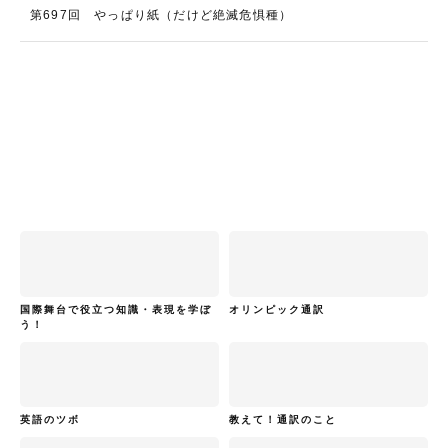
第697回 やっぱり紙（だけど絶滅危惧種）
国際舞台で役立つ知識・表現を学ぼ
オリンピック通訳
う！
英語のツボ
教えて！通訳のこと