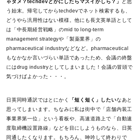
ゃダメ？techdevとかにしたらマズイかしら？」
と思
う始末。帰宅してからtechdevでネット検索するも、
どうやら汎用性はない模様。他にも長文英単語として
は「中長期経営戦略」のmid to long-term
management strategyや「製薬業界」の
pharmaceutical industryなどなど。pharmaceutical
もなかなか言いづらい単語であったため、会議の終盤
にはdrug industryとしてしまいました！会議の冒頭で
気づけばよかった・・・。
日英同時通訳ではとにかく
「短く短く」したい
なあと
思ってしまいます。ちなみに私は街中で「店舗内装工
事業界第一位」という看板や、高速道路上で「自動速
度取締機設置路線」などを目にしようものなら、日英
同通したくなります。もちろん、呻吟して終わりで