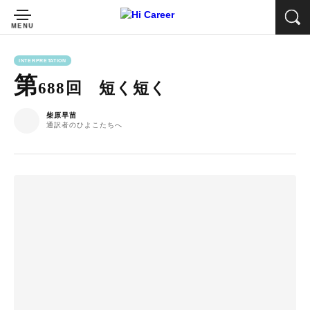
INTERPRETATION
第
688回 短く短く
柴原早苗
通訳者のひよこたちへ