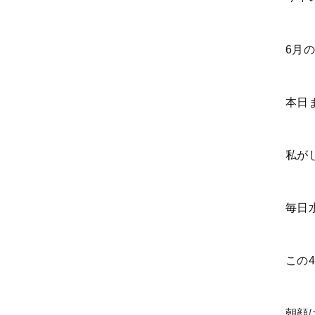
6月
本日
私が
毎日
この
朝顔