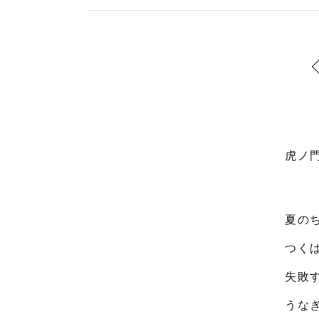
虎ノ
夏の
つく
失敗
うな