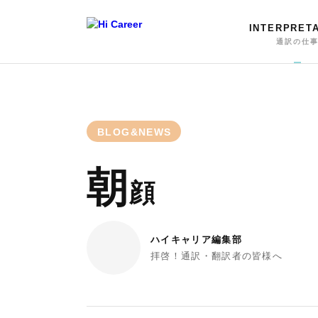
INTERPRET
通訳の仕
BLOG&NEWS
朝
顔
ハイキャリア編集部
拝啓！通訳・翻訳者の皆様へ