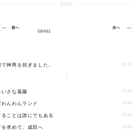
END
前へ
次へ
2015
門で神輿を担ぎました。
2026
ちいさな葛藤
2026
ばわんわんランド
2026
することは誰にでもある
2026
ぎを求めて、成田へ