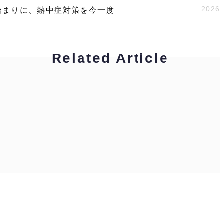
2026
始まりに、熱中症対策を今一度
Related Article
ハイキャリア編集部
拝啓！通訳・翻訳者の皆様へ