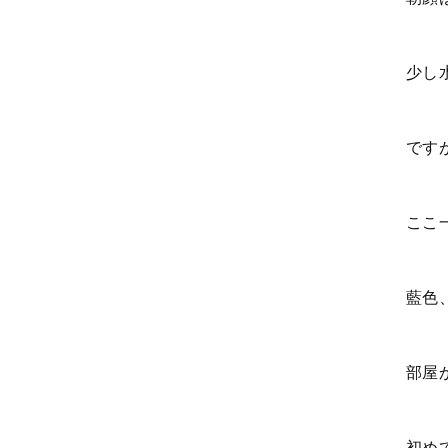
少し
です
ここ
藍色
部屋
初め