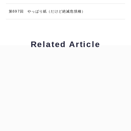
第697回 やっぱり紙（だけど絶滅危惧種）
Related Article
柴原早苗
通訳者のひよこたちへ
柴原早苗
通訳者のひよこたちへ