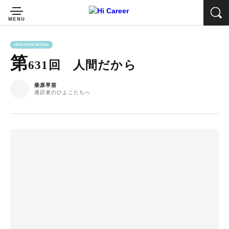
INTERPRETATION
第
631回 人間だから
柴原早苗
通訳者のひよこたちへ