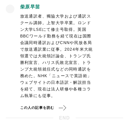
柴原早苗
放送通訳者、獨協大学および通訳ス
クール講師。上智大学卒業。ロンド
ン大学LSEにて修士号取得。英国
BBCワールド勤務を経て現在は国際
会議同時通訳およびCNNや民放各局
で放送通訳業に従事。2024年米大統
領選では大統領討論会、トランプ氏
勝利宣言、ハリス氏敗北宣言、トラ
ンプ大統領就任式などの同時通訳を
務めた。NHK「ニュースで英語術」
ウェブサイトの日本語訳・解説担当
を経て、現在は法人研修や各種コラ
ム執筆にも従事。
この人の記事を読む
END