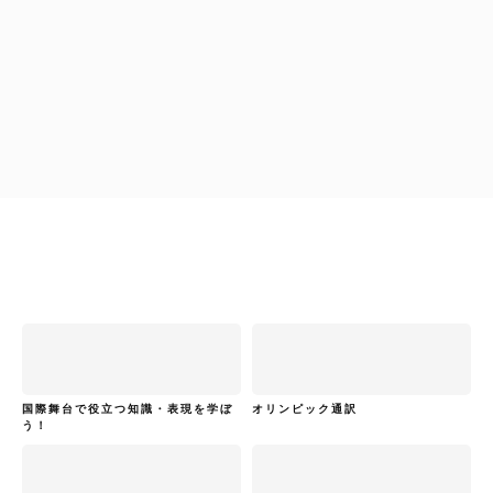
柴原早苗
通訳者のひよこたちへ
国際舞台で役立つ知識・表現を学ぼ
オリンピック通訳
う！