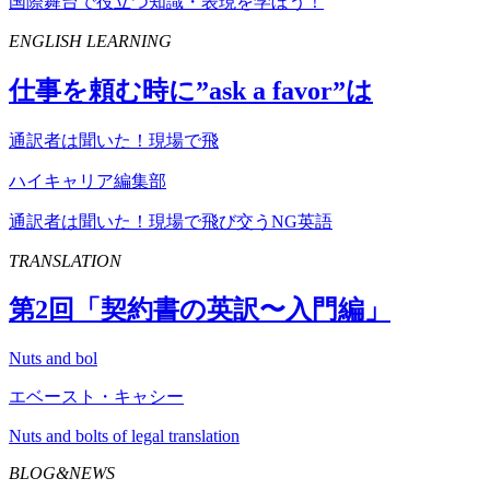
国際舞台で役立つ知識・表現を学ぼう！
ENGLISH LEARNING
仕事を頼む時に”
ask
a
favor
”は
通訳者は聞いた！現場で飛
ハイキャリア編集部
通訳者は聞いた！現場で飛び交うNG英語
TRANSLATION
第
2
回「契約書の英訳〜入門編」
Nuts and bol
エベースト・キャシー
Nuts and bolts of legal translation
BLOG&NEWS