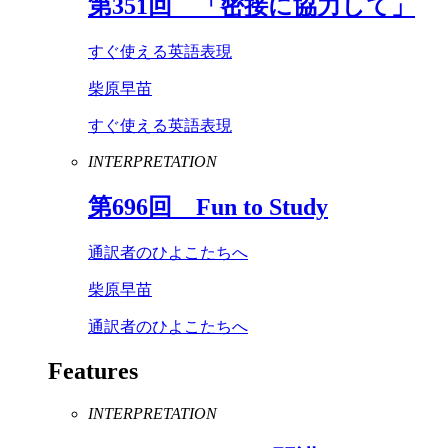
第
351
回 「密接に協力して」
すぐ使える英語表現
柴原早苗
すぐ使える英語表現
INTERPRETATION
第
696
回
Fun
to
Study
通訳者のひよこたちへ
柴原早苗
通訳者のひよこたちへ
Features
INTERPRETATION