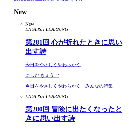
New
New
ENGLISH LEARNING
第
281
回 心が折れたときに思い
出す詩
今日をやさしくやわらかく
にしだ きょうご
今日をやさしくやわらかく みんなの詩集
ENGLISH LEARNING
第
280
回 冒険に出たくなったと
きに思い出す詩