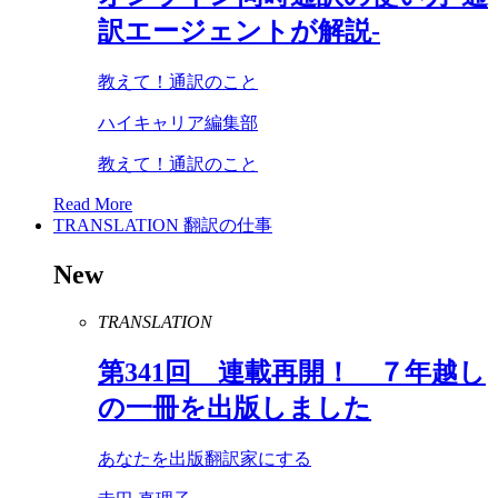
訳エージェントが解説-
教えて！通訳のこと
ハイキャリア編集部
教えて！通訳のこと
Read More
TRANSLATION
翻訳の仕事
New
TRANSLATION
第
341
回 連載再開！ ７年越し
の一冊を出版しました
あなたを出版翻訳家にする